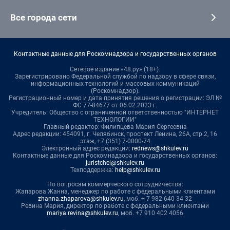
Все города сети
Контактные данные для Роскомнадзора и государственных органов
Сетевое издание «48.ру» (18+).
Зарегистрировано Федеральной службой по надзору в сфере связи,
информационных технологий и массовых коммуникаций
(Роскомнадзор).
Регистрационный номер и дата принятия решения о регистрации: ЭЛ №
ФС 77-84677 от 06.02.2023 г.
Учредитель: Общество с ограниченной ответственностью "ИНТЕРНЕТ
ТЕХНОЛОГИИ"
Главный редактор: Филипцева Мария Сергеевна
Адрес редакции: 454091, г. Челябинск, проспект Ленина, 26А, стр.2, 16
этаж, +7 (351) 7-0000-74
Электронный адрес редакции:
rednews@shkulev.ru
Контактные данные для Роскомнадзора и государственных органов:
juristchel@shkulev.ru
Техподдержка:
help@shkulev.ru
По вопросам коммерческого сотрудничества:
Жапарова Жанна, менеджер по работе с федеральными клиентами
zhanna.zhaparova@shkulev.ru
, моб. + 7 982 640 34 32
Ревина Мария, директор по работе с федеральными клиентами
mariya.revina@shkulev.ru
, моб. +7 910 402 4056