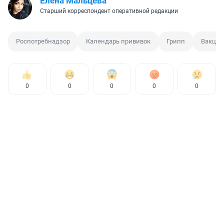
Елена Мальцева
Старший корреспондент оперативной редакции
Роспотребнадзор
Календарь прививок
Грипп
Вакцин
0
0
0
0
0