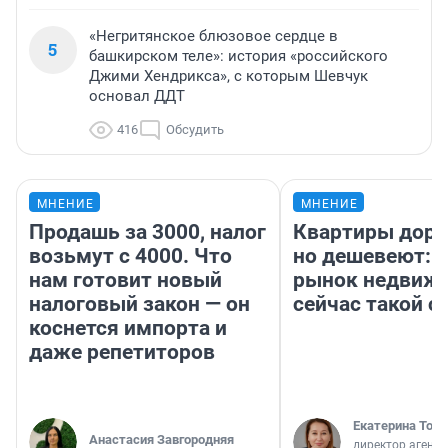
«Негритянское блюзовое сердце в
5
башкирском теле»: история «российского
Джими Хендрикса», с которым Шевчук
основал ДДТ
416
Обсудить
МНЕНИЕ
МНЕНИЕ
Продашь за 3000, налог
Квартиры дор
возьмут с 4000. Что
но дешевеют: 
нам готовит новый
рынок недвиж
налоговый закон — он
сейчас такой 
коснется импорта и
даже репетиторов
Екатерина Торо
Анастасия Завгородняя
директор агентс