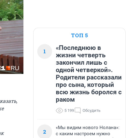
ТОП 5
«Последнюю в
1
жизни четверть
закончил лишь с
одной четверкой».
Родители рассказали
про сына, который
всю жизнь боролся с
раком
казать,
же
5 199
Обсудить
«Мы видим нового Нолана»:
2
ак
с каким настроем нужно