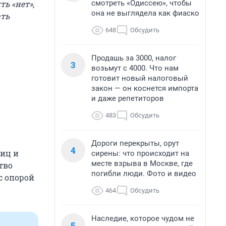
смотреть «Одиссею», чтобы
ть «нет»,
она не выглядела как фиаско
ать
648
Обсудить
Продашь за 3000, налог
3
возьмут с 4000. Что нам
готовит новый налоговый
закон — он коснется импорта
и даже репетиторов
483
Обсудить
Дороги перекрыты, орут
4
ниц и
сирены: что происходит на
месте взрыва в Москве, где
тво
погибли люди. Фото и видео
с опорой
464
Обсудить
Наследие, которое чудом не
5