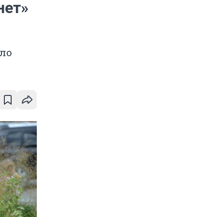
нет»
ело