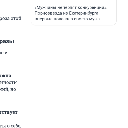
«Мужчины не терпят конкуренции».
Порнозвезда из Екатеринбурга
роза этой
впервые показала своего мужа
фразы
е и
важно
енности
ний, но
етствует
ы о себе,