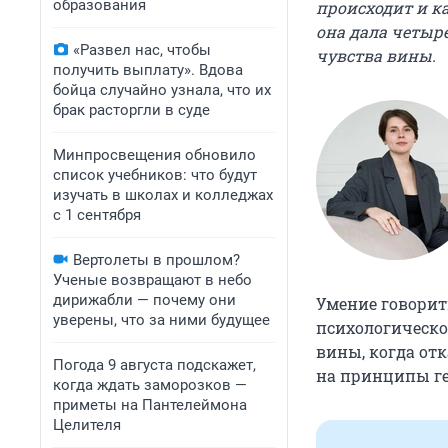
образования
происходит и ка
она дала четыр
«Развел нас, чтобы
чувства вины.
получить выплату». Вдова
бойца случайно узнала, что их
брак расторгли в суде
Минпросвещения обновило
список учебников: что будут
изучать в школах и колледжах
с 1 сентября
Вертолеты в прошлом?
Ученые возвращают в небо
дирижабли — почему они
Умение говорит
уверены, что за ними будущее
психологическо
вины, когда отк
Погода 9 августа подскажет,
на принципы ге
когда ждать заморозков —
приметы на Пантелеймона
Целителя