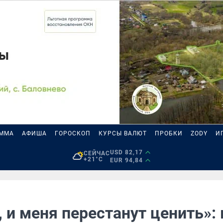
АММА
АФИША
ГОРОСКОП
КУРСЫ ВАЛЮТ
ПРОБКИ
ZODY
И
USD 82,17
СЕЙЧАС
+21°C
EUR 94,84
 и меня перестанут ценить»: 