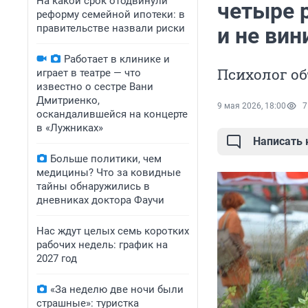
На какой срок отодвинули
четыре р
реформу семейной ипотеки: в
правительстве назвали риски
и не вин
Работает в клинике и
Психолог об
играет в театре — что
известно о сестре Вани
Дмитриенко,
9 мая 2026, 18:00
7
оскандалившейся на концерте
в «Лужниках»
Написать
Больше политики, чем
медицины? Что за ковидные
тайны обнаружились в
дневниках доктора Фаучи
Нас ждут целых семь коротких
рабочих недель: график на
2027 год
«За неделю две ночи были
страшные»: туристка