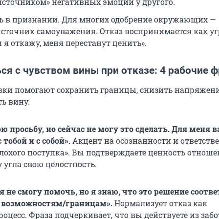
«источником» негативных эмоций у другого.
ь в признании. Для многих одобрение окружающих —
сточник самоуважения. Отказ воспринимается как уг
и я откажу, меня перестанут ценить».
ся с чувством вины при отказе: 4 рабочие 
ки помогают сохранить границы, снизить напряжени
ь вину.
ю просьбу, но сейчас не могу это сделать. Для меня 
тобой и с собой».
Акцент на осознанности и ответств
плохого поступка». Вы подтверждаете ценность отноше
у угла свою целостность.
я не смогу помочь, но я знаю, что это решение соотв
возможностям/границам».
Нормализует отказ как
оцесс. Фраза подчеркивает, что вы действуете из забот