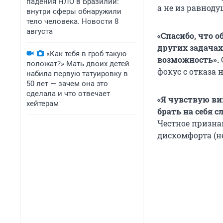
падения НЛО в Бразилии:
а не из равноду
внутри сферы обнаружили
тело человека. Новости 8
августа
«Спасибо, что 
других задачах,
«Как тебя в гроб такую
возможность».
положат?» Мать двоих детей
фокус с отказа
набила первую татуировку в
50 лет — зачем она это
сделала и что отвечает
«Я чувствую ви
хейтерам
брать на себя 
Честное призна
дискомфорта (н