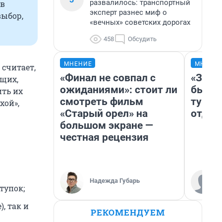
развалилось: транспортный
 в
эксперт разнес миф о
выбор,
«вечных» советских дорогах
458
Обсудить
МНЕНИЕ
МНЕНИ
 считает,
«Финал не совпал с
«За н
щих,
ожиданиями»: стоит ли
были 
ить их
смотреть фильм
турис
хой»,
«Старый орел» на
отдых
большом экране —
честная рецензия
Надежда Губарь
тупок;
, так и
РЕКОМЕНДУЕМ