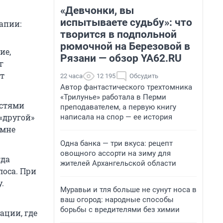
«Девчонки, вы
испытываете судьбу»: что
апии:
творится в подпольной
рюмочной на Березовой в
ие,
Рязани — обзор YA62.RU
г
ет
22 часа
12 195
Обсудить
Автор фантастического трехтомника
«Трилунье» работала в Перми
остями
преподавателем, а первую книгу
«другой»
написала на спор — ее история
 мне
Одна банка — три вкуса: рецепт
овощного ассорти на зиму для
гда
жителей Архангельской области
лоса. При
.
Муравьи и тля больше не сунут носа в
ваш огород: народные способы
борьбы с вредителями без химии
ации, где