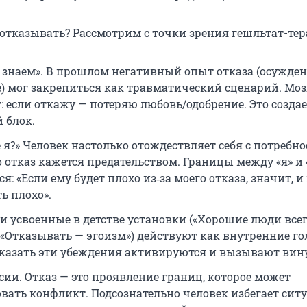
отказывать? Рассмотрим с точки зрения гешльтат-тер
 знаем». В прошлом негативный опыт отказа (осужден
) мог закрепиться как травматический сценарий. Моз
: если откажу — потеряю любовь/одобрение. Это созда
 блок.
е я?» Человек настолько отождествляет себя с потребн
о отказ кажется предательством. Границы между «я» и 
: «Если ему будет плохо из‑за моего отказа, значит, и
ь плохо».
и усвоенные в детстве установки («Хорошие люди все
 «Отказывать — эгоизм») действуют как внутренние го
казать эти убеждения активируются и вызывают вину
сии. Отказ — это проявление границ, которое может
вать конфликт. Подсознательно человек избегает ситу