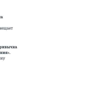
на
смещает
 привычка
ния».
ину