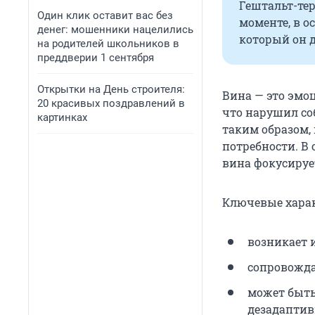
Гештальт-те
Один клик оставит вас без
моменте, в о
денег: мошенники нацелились
который он д
на родителей школьников в
преддверии 1 сентября
Открытки на День строителя:
Вина — это эмо
20 красивых поздравлений в
что нарушил с
картинках
таким образом,
потребности. В 
вина фокусирует
Ключевые харак
возникает 
сопровожда
может быть
дезадаптив