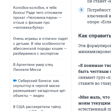
он станет 
Колобок-колобок, я тебя
Потребност
боюсь! Ради чего отложили
ключевой и
прокат «Человека-паука» —
опоре: «Есл
отзыв о фильме про
«человека-булку»
Как справить
Очень игривы и отлично ладят
с детьми. В чём особенности
Эти формулиров
абиссинской породы кошек —
минимизироват
разбираемся с экспертом
В Аргентине умер отец
«Я понимаю тво
Лионеля Месси
быть честным с 
снимает груз «
Сибирский Бэнкси: как
ставите во глав
скульптор в черной маске
развешивает загадочные арт-
объекты — видео
«Мне жаль, что 
моим текущим 
В США рассекретили тайну
естественный пр