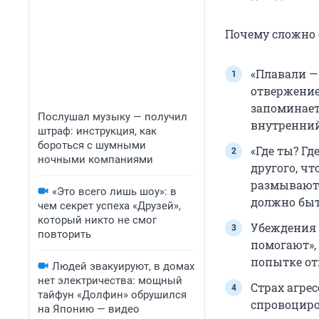
Почему сложно 
«Плавали —
отвержение
запоминает
Послушал музыку — получил
внутренний
штраф: инструкция, как
бороться с шумными
«Где ты? Гд
ночными компаниями
другого, чт
размываются
«Это всего лишь шоу»: в
должно быт
чем секрет успеха «Друзей»,
который никто не смог
Убеждения 
повторить
помогают»,
попытке от
Людей эвакуируют, в домах
нет электричества: мощный
Страх агрес
тайфун «Долфин» обрушился
спровоциро
на Японию — видео