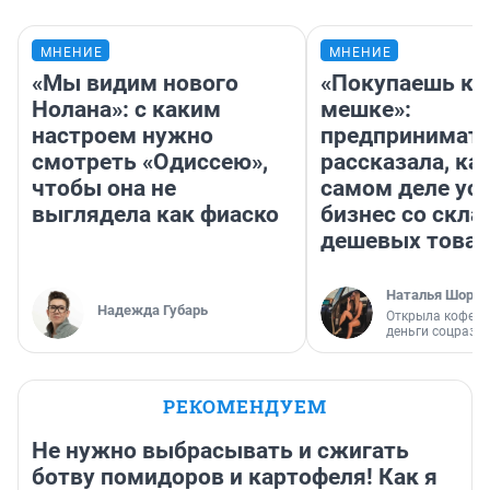
МНЕНИЕ
МНЕНИЕ
«Мы видим нового
«Покупаешь ко
Нолана»: с каким
мешке»:
настроем нужно
предпринимат
смотреть «Одиссею»,
рассказала, как
чтобы она не
самом деле ус
выглядела как фиаско
бизнес со скл
дешевых това
Наталья Шорох
Надежда Губарь
Открыла кофейн
деньги соцразв
РЕКОМЕНДУЕМ
Не нужно выбрасывать и сжигать
ботву помидоров и картофеля! Как я