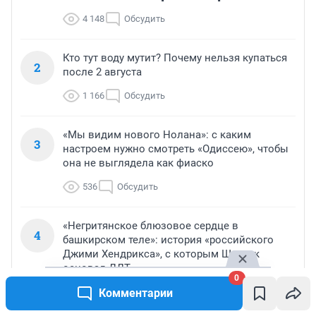
4 148
Обсудить
Кто тут воду мутит? Почему нельзя купаться
2
после 2 августа
1 166
Обсудить
«Мы видим нового Нолана»: с каким
3
настроем нужно смотреть «Одиссею», чтобы
она не выглядела как фиаско
536
Обсудить
«Негритянское блюзовое сердце в
4
башкирском теле»: история «российского
Джими Хендрикса», с которым Шевчук
основал ДДТ
0
Комментарии
526
Обсудить