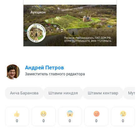
Андрей Петров
Заместитель главного редактора
Анча Баранова
Штамм ниндзя
Штамм кентавр
Мутац
0
0
0
0
0