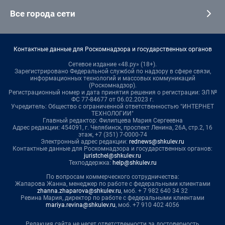
Все города сети
Контактные данные для Роскомнадзора и государственных органов
Сетевое издание «48.ру» (18+).
Зарегистрировано Федеральной службой по надзору в сфере связи,
информационных технологий и массовых коммуникаций
(Роскомнадзор).
Регистрационный номер и дата принятия решения о регистрации: ЭЛ №
ФС 77-84677 от 06.02.2023 г.
Учредитель: Общество с ограниченной ответственностью "ИНТЕРНЕТ
ТЕХНОЛОГИИ"
Главный редактор: Филипцева Мария Сергеевна
Адрес редакции: 454091, г. Челябинск, проспект Ленина, 26А, стр.2, 16
этаж, +7 (351) 7-0000-74
Электронный адрес редакции:
rednews@shkulev.ru
Контактные данные для Роскомнадзора и государственных органов:
juristchel@shkulev.ru
Техподдержка:
help@shkulev.ru
По вопросам коммерческого сотрудничества:
Жапарова Жанна, менеджер по работе с федеральными клиентами
zhanna.zhaparova@shkulev.ru
, моб. + 7 982 640 34 32
Ревина Мария, директор по работе с федеральными клиентами
mariya.revina@shkulev.ru
, моб. +7 910 402 4056
Редакция сайта не несет ответственности за достоверность