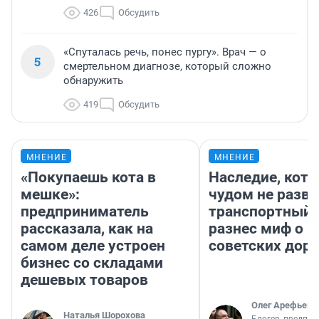
426
Обсудить
«Спуталась речь, понес пургу». Врач — о
5
смертельном диагнозе, который сложно
обнаружить
419
Обсудить
МНЕНИЕ
МНЕНИЕ
«Покупаешь кота в
Наследие, кото
мешке»:
чудом не разва
предприниматель
транспортный 
рассказала, как на
разнес миф о 
самом деле устроен
советских доро
бизнес со складами
дешевых товаров
Олег Арефьев
Наталья Шорохова
Блогер, предпри