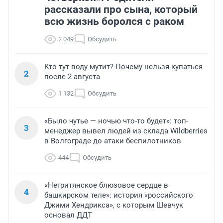
рассказали про сына, который
всю жизнь боролся с раком
2 049
Обсудить
Кто тут воду мутит? Почему нельзя купаться
2
после 2 августа
1 132
Обсудить
«Было чутье — ночью что-то будет»: топ-
3
менеджер вывел людей из склада Wildberries
в Волгограде до атаки беспилотников
444
Обсудить
«Негритянское блюзовое сердце в
4
башкирском теле»: история «российского
Джими Хендрикса», с которым Шевчук
основал ДДТ