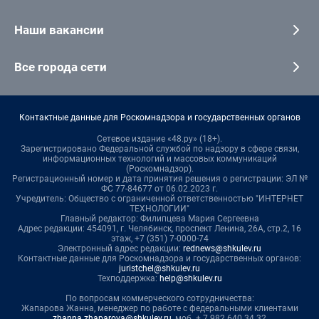
Наши вакансии
Все города сети
Контактные данные для Роскомнадзора и государственных органов
Сетевое издание «48.ру» (18+).
Зарегистрировано Федеральной службой по надзору в сфере связи,
информационных технологий и массовых коммуникаций
(Роскомнадзор).
Регистрационный номер и дата принятия решения о регистрации: ЭЛ №
ФС 77-84677 от 06.02.2023 г.
Учредитель: Общество с ограниченной ответственностью "ИНТЕРНЕТ
ТЕХНОЛОГИИ"
Главный редактор: Филипцева Мария Сергеевна
Адрес редакции: 454091, г. Челябинск, проспект Ленина, 26А, стр.2, 16
этаж, +7 (351) 7-0000-74
Электронный адрес редакции:
rednews@shkulev.ru
Контактные данные для Роскомнадзора и государственных органов:
juristchel@shkulev.ru
Техподдержка:
help@shkulev.ru
По вопросам коммерческого сотрудничества:
Жапарова Жанна, менеджер по работе с федеральными клиентами
zhanna.zhaparova@shkulev.ru
, моб. + 7 982 640 34 32