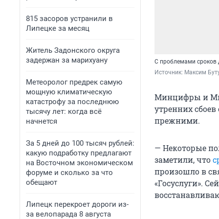
815 засоров устранили в
Липецке за месяц
Житель Задонского округа
задержан за марихуану
С проблемами сроков 
Источник: 
Максим Буту
Метеоролог предрек самую
мощную климатическую
Минцифры и Ми
катастрофу за последнюю
утренних сбоев
тысячу лет: когда всё
прежними.
начнется
За 5 дней до 100 тысяч рублей:
— Некоторые пол
какую подработку предлагают
заметили, что
с
на Восточном экономическом
произошло в св
форуме и сколько за что
обещают
«Госуслуги». Се
восстанавливаю
Липецк перекроет дороги из-
за велопарада 8 августа