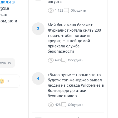
дали в
августа
орые
1 122
Обсудить
ртал
ом, но и
Мой банк меня бережет.
3
Журналист хотела снять 200
тысяч, чтобы погасить
кредит, — к ней домой
приехала служба
безопасности
640
Обсудить
OVID-19
«Было чутье — ночью что-то
4
будет»: топ-менеджер вывел
0
людей из склада Wildberries в
Волгограде до атаки
беспилотников
428
Обсудить