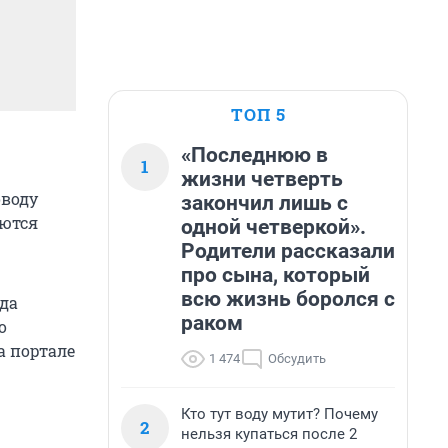
ТОП 5
«Последнюю в
1
жизни четверть
воду
закончил лишь с
аются
одной четверкой».
Родители рассказали
про сына, который
всю жизнь боролся с
ода
раком
о
а портале
1 474
Обсудить
Кто тут воду мутит? Почему
2
нельзя купаться после 2