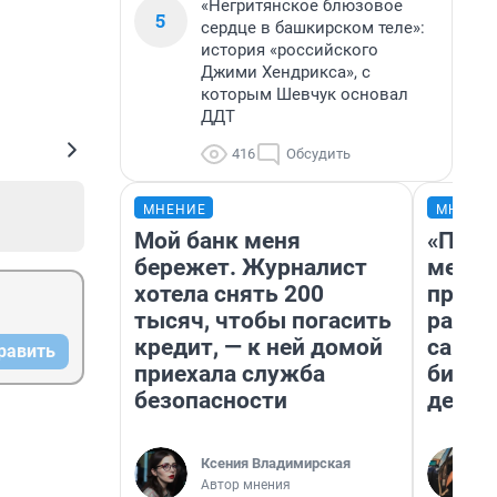
«Негритянское блюзовое
5
сердце в башкирском теле»:
история «российского
Джими Хендрикса», с
которым Шевчук основал
ДДТ
416
Обсудить
МНЕНИЕ
МНЕНИ
Мой банк меня
«Поку
бережет. Журналист
мешке
хотела снять 200
предп
тысяч, чтобы погасить
расска
кредит, — к ней домой
самом
равить
приехала служба
бизне
безопасности
дешев
Ксения Владимирская
Автор мнения