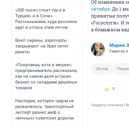
Об изменении с
октябре
. До 1 
«300 тысяч стоит тур и в
привитые получ
Турцию, и в Сочи».
Рассказываем, куда россияне
«Госуслуги». И 
едут в отпуск этим летом
в бумажном вид
Воют сирены, аэропорты
Мария З
закрывают: на Урал летят
ракеты
Редактор и
«Покупаешь кота в мешке»:
QR-код
Панде
предприниматель рассказала,
как на самом деле устроен
бизнес со складами дешевых
товаров
0
Наследие, которое чудом не
Увидели опечатку? В
развалилось: транспортный
эксперт разнес миф о
«вечных» советских дорогах