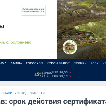
АММА
АФИША
ГОРОСКОП
КУРСЫ ВАЛЮТ
ПРОБКИ
ZODY
И
USD 80,93
СЕЙЧАС
+29°C
EUR 93,19
ОРОНАВИРУСЕ
ПОДРОБНОСТИ
в: срок действия сертификат