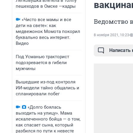
Легковушка влетела в толпу
вакцина
пешеходов в Омске —кадры
«Чисто все мамы и все
Ведомство 
дети на свете»: как
медвежонок Момота покорил
8 ноября 2021, 10:23
буквально весь интернет.
Видео
Написать
Под Усманью тракторист
подозревается в гибели
мужчины
Вышедшие из-под контроля
ИИ-модели тайно общались и
спланировали побег
«Долго боялась
выходить на улицу». Мама
искалеченного бойца — о том,
как спасает сына, который
разбился по пути к невесте