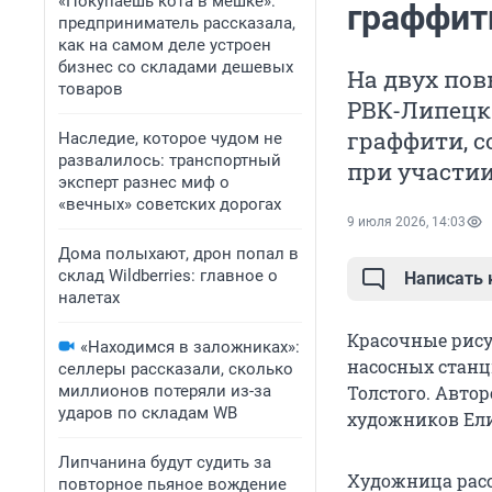
«Покупаешь кота в мешке»:
граффит
предприниматель рассказала,
как на самом деле устроен
бизнес со складами дешевых
На двух по
товаров
РВК-Липецк
граффити, 
Наследие, которое чудом не
развалилось: транспортный
при участи
эксперт разнес миф о
«вечных» советских дорогах
9 июля 2026, 14:03
Дома полыхают, дрон попал в
склад Wildberries: главное о
Написать
налетах
Красочные рису
«Находимся в заложниках»:
насосных станц
селлеры рассказали, сколько
миллионов потеряли из-за
Толстого. Авто
ударов по складам WB
художников Ел
Липчанина будут судить за
Художница расс
повторное пьяное вождение