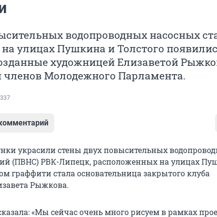
и
высительных водопроводных насосных ст
 на улицах Пушкина и Толстого появили
созданные художницей Елизаветой Рыжко
и членов Молодежного Парламента.
337
 комментарий
нки украсили стены двух повысительных водопрово
ий (ПВНС) РВК-Липецк, расположенных на улицах Пу
ром граффити стала основательница закрытого клуба
изавета Рыжкова.
казала: «Мы сейчас очень много рисуем в рамках про