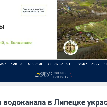
АММА
АФИША
ГОРОСКОП
КУРСЫ ВАЛЮТ
ПРОБКИ
ZODY
И
USD 80,93
СЕЙЧАС
+26°C
EUR 93,19
 водоканала в Липецке укра