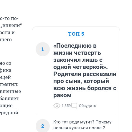
о-то по-
 „вплели“
ости и
ТОП 5
ннего
«Последнюю в
1
жизни четверть
закончил лишь с
но со
одной четверкой».
ифика
Родители рассказали
ающей
про сына, который
тметил:
всю жизнь боролся с
овленные
раком
обавляет
яющие
1 359
Обсудить
ередной
Кто тут воду мутит? Почему
2
нельзя купаться после 2