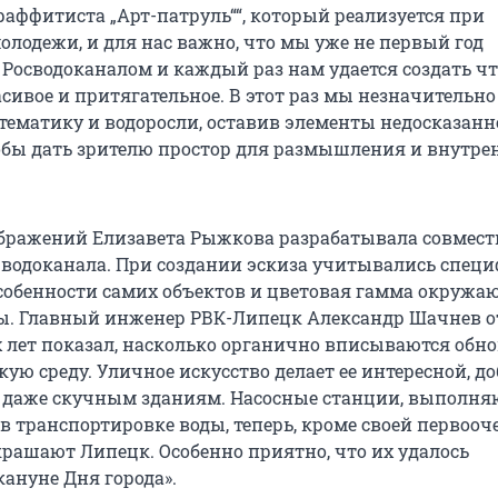
раффитиста „Арт-патруль““, который реализуется при
олодежи, и для нас важно, что мы уже не первый год
 Росводоканалом и каждый раз нам удается создать чт
сивое и притягательное. В этот раз мы незначительно
 тематику и водоросли, оставив элементы недосказанн
обы дать зрителю простор для размышления и внутре
ражений Елизавета Рыжкова разрабатывала совмест
водоканала. При создании эскиза учитывались спец
собенности самих объектов и цветовая гамма окруж
. Главный инженер РВК-Липецк Александр Шачнев о
лет показал, насколько органично вписываются обн
кую среду. Уличное искусство делает ее интересной, д
 даже скучным зданиям. Насосные станции, выполн
в транспортировке воды, теперь, кроме своей первооч
крашают Липецк. Особенно приятно, что их удалось
кануне Дня города».