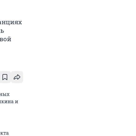
анциях
сь
вой
дных
шкина и
екта