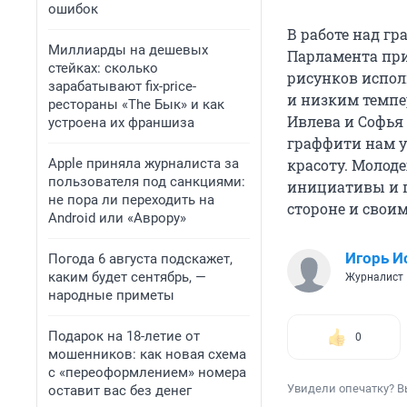
ошибок
В работе над г
Миллиарды на дешевых
Парламента при
стейках: сколько
рисунков испол
зарабатывают fix-price-
и низким темпе
рестораны «The Бык» и как
Ивлева и Софья
устроена их франшиза
граффити нам уд
Apple приняла журналиста за
красоту. Молод
пользователя под санкциями:
инициативы и п
не пора ли переходить на
стороне и свои
Android или «Аврору»
Игорь И
Погода 6 августа подскажет,
каким будет сентябрь, —
Журналист
народные приметы
Подарок на 18-летие от
0
мошенников: как новая схема
с «переоформлением» номера
Увидели опечатку? В
оставит вас без денег