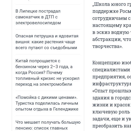
„Школа юного г
поддержке Росм
В Липецке пострадал
самокатчик в ДТП с
сотрудничаем с
электровелосипедом
настоящему кра
в эскиз водную
Опасная петрушка и ядовитая
абстракции, чт
вишня: какие растения чаще
творчества».
всего путают со съедобными
Китай попрощается с
Концепцию изоб
бензином через 2–3 года, а
специалистами 
когда Россия? Почему
предприятия, о
топливный кризис не ускорил
инфраструктуры
переход на электромобили
«Опыт прошлых 
здания в городс
«Помойка с дикими ценами».
Туристка поделилась личным
жизни и красок
опытом отдыха в Геленджике
ключевую роль 
задачи, еще и у
Что мешает получать большую
преобразить на
пенсию: список главных