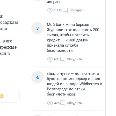
августа
1 118
Обсудить
ия
 осадкам
Мой банк меня бережет.
3
ина
Журналист хотела снять 200
тысяч, чтобы погасить
кредит, — к ней домой
 в его
приехала служба
ересные
безопасности
ься в
633
Обсудить
«Было чутье — ночью что-то
4
будет»: топ-менеджер вывел
людей из склада Wildberries в
Волгограде до атаки
беспилотников
0
426
Обсудить