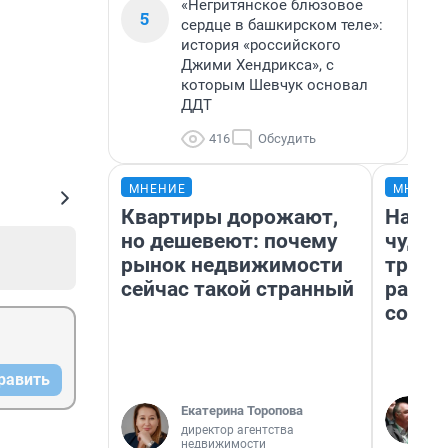
«Негритянское блюзовое
5
сердце в башкирском теле»:
история «российского
Джими Хендрикса», с
которым Шевчук основал
ДДТ
416
Обсудить
МНЕНИЕ
МНЕНИ
Квартиры дорожают,
Насле
но дешевеют: почему
чудом
рынок недвижимости
транс
сейчас такой странный
разне
совет
равить
Екатерина Торопова
директор агентства
недвижимости