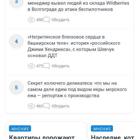
3
менеджер вывел людей из склада Wildberries
в Волгограде до атаки беспилотников
498
Обсудить
«Негритянское блюзовое сердце в
4
башкирском теле»: история «российского
Джими Хендрикса», с которым Шевчук
основал ДДТ
475
Обсудить
Секрет колючего деликатеса: что мы на
5
самом деле едим под видом икры морского
ежа — репортаж с производства
463
Обсудить
МНЕНИЕ
МНЕНИЕ
Квартиры дорожают,
Наследие, кото