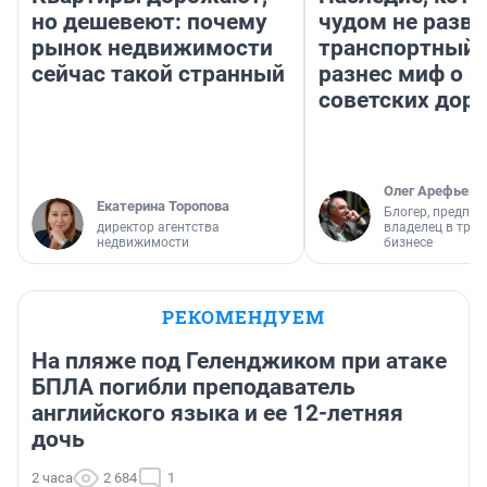
но дешевеют: почему
чудом не разва
рынок недвижимости
транспортный 
сейчас такой странный
разнес миф о 
советских доро
Олег Арефьев
Екатерина Торопова
Блогер, предпри
директор агентства
владелец в тра
недвижимости
бизнесе
РЕКОМЕНДУЕМ
На пляже под Геленджиком при атаке
БПЛА погибли преподаватель
английского языка и ее 12-летняя
дочь
2 часа
2 684
1