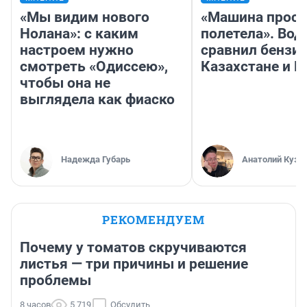
«Мы видим нового
«Машина прост
Нолана»: с каким
полетела». Вод
настроем нужно
сравнил бензин
смотреть «Одиссею»,
Казахстане и Р
чтобы она не
выглядела как фиаско
Надежда Губарь
Анатолий Кузн
РЕКОМЕНДУЕМ
Почему у томатов скручиваются
листья — три причины и решение
проблемы
8 часов
5 719
Обсудить