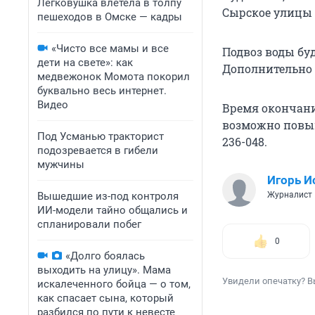
Легковушка влетела в толпу
Сырское улицы 
пешеходов в Омске — кадры
«Чисто все мамы и все
Подвоз воды буд
дети на свете»: как
Дополнительно 
медвежонок Момота покорил
буквально весь интернет.
Видео
Время окончани
возможно повыш
Под Усманью тракторист
236-048.
подозревается в гибели
мужчины
Игорь И
Вышедшие из-под контроля
Журналист
ИИ-модели тайно общались и
спланировали побег
0
«Долго боялась
выходить на улицу». Мама
Увидели опечатку? В
искалеченного бойца — о том,
как спасает сына, который
разбился по пути к невесте