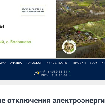
АММА
АФИША
ГОРОСКОП
КУРСЫ ВАЛЮТ
ПРОБКИ
ZODY
И
USD 81,41
СЕЙЧАС
+28°C
EUR 94,06
е отключения электроэнерги