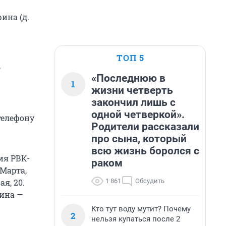
ина (д.
ТОП 5
,
«Последнюю в
1
жизни четверть
закончил лишь с
одной четверкой».
телефону
Родители рассказали
про сына, который
всю жизнь боролся с
ия РВК-
раком
 Марта,
1 861
Обсудить
я, 20.
пина —
Кто тут воду мутит? Почему
2
нельзя купаться после 2