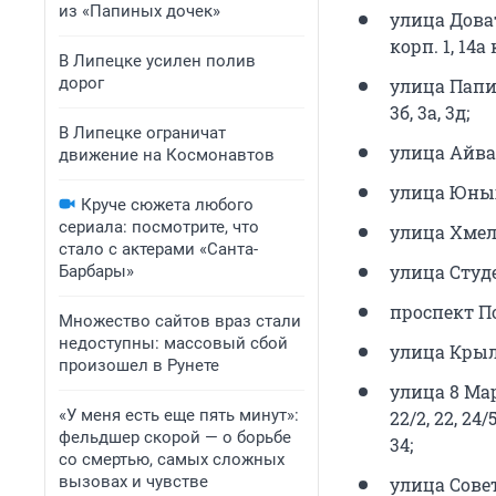
из «Папиных дочек»
улица Доватор
корп. 1, 14а ко
В Липецке усилен полив
дорог
улица Папина: 
3б, 3а, 3д;
В Липецке ограничат
улица Айваз
движение на Космонавтов
улица Юных На
Круче сюжета любого
сериала: посмотрите, что
улица Хмельни
стало с актерами «Санта-
улица Студенче
Барбары»
проспект По
Множество сайтов враз стали
недоступны: массовый сбой
улица Крыло
произошел в Рунете
улица 8 Марта:
«У меня есть еще пять минут»:
22/2, 22, 24/5
фельдшер скорой — о борьбе
34;
со смертью, самых сложных
вызовах и чувстве
улица Советска