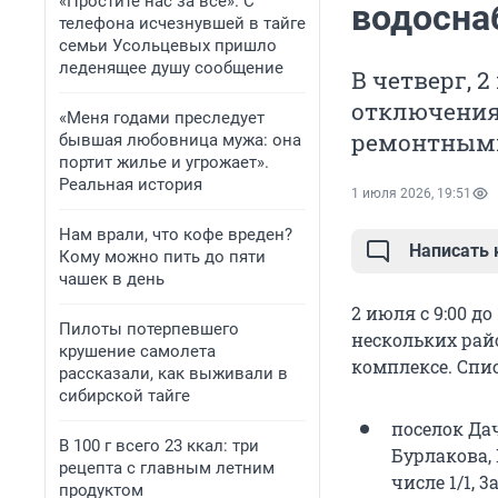
«Простите нас за всё». С
водосна
телефона исчезнувшей в тайге
семьи Усольцевых пришло
леденящее душу сообщение
В четверг, 
отключения 
«Меня годами преследует
ремонтными
бывшая любовница мужа: она
портит жилье и угрожает».
Реальная история
1 июля 2026, 19:51
Нам врали, что кофе вреден?
Написать
Кому можно пить до пяти
чашек в день
2 июля с 9:00 д
Пилоты потерпевшего
нескольких рай
крушение самолета
комплексе. Спи
рассказали, как выживали в
сибирской тайге
поселок Дач
В 100 г всего 23 ккал: три
Бурлакова, 
рецепта с главным летним
числе 1/1, 3
продуктом