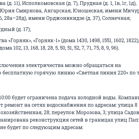
 (д. 11), Исполкомовская (д. 7), Прудная (д. 1, 1в, 1г, 1д),
 Юрия Смирнова, Ангарская, Юношеская, имени Мичур
 26, 28а–28д), имени Орджоникидзе (д. 37), Солнечная;
дный (д. 17);
а «Горняк», «Горняк-1» (дома 1430, 1498, 1551, 1602, 1822)
а 102, 13, 168, 18, 28, 5, 50, 51, 52, 7, 71, 75, 8, 9, 96).
ключения электричества можно обращаться на
 бесплатную горячую линию «Светлая линия 220» по 
10:00 будет ограничена подача холодной воды. Компан
 ремонт на сетях водоснабжения по адресам: улица 8
кохозяйственная, 28; переулок Морозова, 3; улица Садова
планирована реконструкция сетей в границах улиц Па
 не будет по следующим адресам: