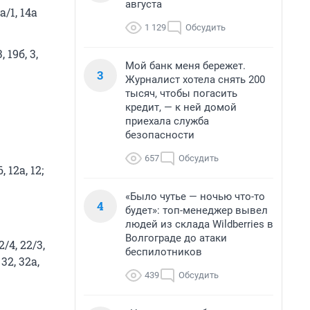
августа
а/1, 14а
1 129
Обсудить
, 19б, 3,
Мой банк меня бережет.
3
Журналист хотела снять 200
тысяч, чтобы погасить
кредит, — к ней домой
приехала служба
безопасности
657
Обсудить
, 12а, 12;
«Было чутье — ночью что-то
4
будет»: топ-менеджер вывел
людей из склада Wildberries в
Волгограде до атаки
2/4, 22/3,
беспилотников
 32, 32а,
439
Обсудить