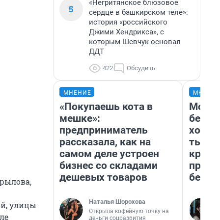
«Негритянское блюзовое
5
сердце в башкирском теле»:
история «российского
Джими Хендрикса», с
которым Шевчук основал
ДДТ
422
Обсудить
МНЕНИЕ
МНЕНИ
«Покупаешь кота в
Мой б
мешке»:
береж
предприниматель
хотел
рассказала, как на
тысяч
самом деле устроен
креди
бизнес со складами
приех
дешевых товаров
безоп
Крылова,
Наталья Шорохова
ой, улицы
Открыла кофейную точку на
еле
деньги соцразвития