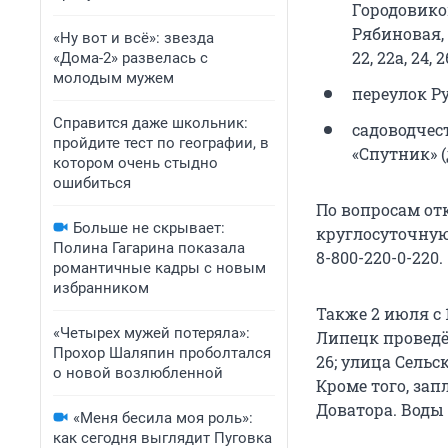
Городовикова
Рябиновая,
«Ну вот и всё»: звезда
22, 22а, 24,
«Дома-2» развелась с
молодым мужем
переулок Ру
Справится даже школьник:
садоводчеств
пройдите тест по географии, в
«Спутник» (дом
котором очень стыдно
ошибиться
По вопросам от
Больше не скрывает:
круглосуточную
Полина Гагарина показала
8-800-220-0-220.
романтичные кадры с новым
избранником
Также 2 июля с 
«Четырех мужей потеряла»:
Липецк проведёт
Прохор Шаляпин проболтался
26; улица Сельс
о новой возлюбленной
Кроме того, за
Доватора. Воды
«Меня бесила моя роль»:
как сегодня выглядит Пуговка