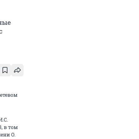
ные
с
сетевом
И.С.
3, в том
мени О.