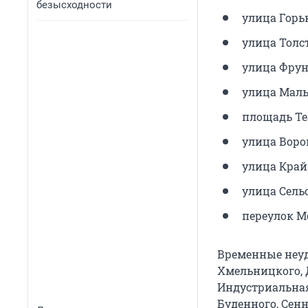
безысходности
улица Горького
улица Толстого
улица Фрунз
улица Малые
площадь Теа
улица Вороши
улица Крайн
улица Сельс
переулок М
Временные неуд
Хмельницкого, 
Индустриальная
Буденного, Сенн