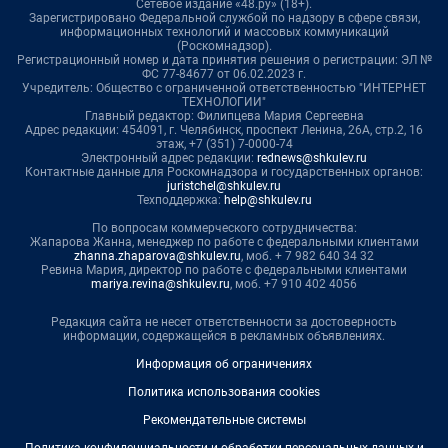
Сетевое издание «48.ру» (18+).
Зарегистрировано Федеральной службой по надзору в сфере связи,
информационных технологий и массовых коммуникаций
(Роскомнадзор).
Регистрационный номер и дата принятия решения о регистрации: ЭЛ №
ФС 77-84677 от 06.02.2023 г.
Учредитель: Общество с ограниченной ответственностью "ИНТЕРНЕТ
ТЕХНОЛОГИИ"
Главный редактор: Филипцева Мария Сергеевна
Адрес редакции: 454091, г. Челябинск, проспект Ленина, 26А, стр.2, 16
этаж, +7 (351) 7-0000-74
Электронный адрес редакции:
rednews@shkulev.ru
Контактные данные для Роскомнадзора и государственных органов:
juristchel@shkulev.ru
Техподдержка:
help@shkulev.ru
По вопросам коммерческого сотрудничества:
Жапарова Жанна, менеджер по работе с федеральными клиентами
zhanna.zhaparova@shkulev.ru
, моб. + 7 982 640 34 32
Ревина Мария, директор по работе с федеральными клиентами
mariya.revina@shkulev.ru
, моб. +7 910 402 4056
Редакция сайта не несет ответственности за достоверность
информации, содержащейся в рекламных объявлениях.
Информация об ограничениях
Политика использования cookies
Рекомендательные системы