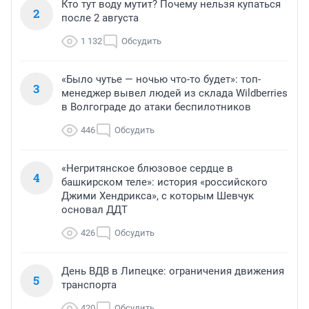
Кто тут воду мутит? Почему нельзя купаться
2
после 2 августа
1 132
Обсудить
«Было чутье — ночью что-то будет»: топ-
3
менеджер вывел людей из склада Wildberries
в Волгограде до атаки беспилотников
446
Обсудить
«Негритянское блюзовое сердце в
4
башкирском теле»: история «российского
Джими Хендрикса», с которым Шевчук
основал ДДТ
426
Обсудить
День ВДВ в Липецке: ограничения движения
5
транспорта
420
Обсудить