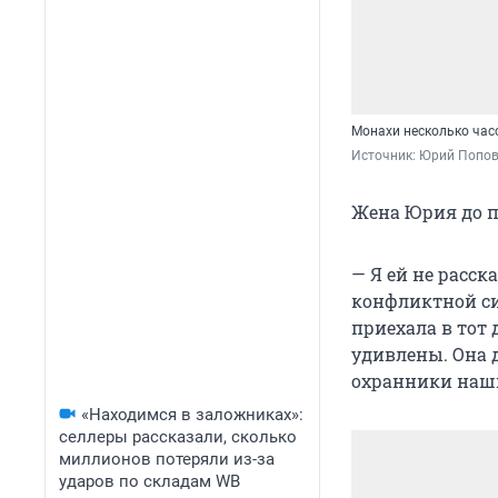
Монахи несколько час
Источник: 
Юрий Попо
Жена Юрия до по
— Я ей не расск
конфликтной сит
приехала в тот 
удивлены. Она д
охранники наш
«Находимся в заложниках»:
селлеры рассказали, сколько
миллионов потеряли из-за
ударов по складам WB