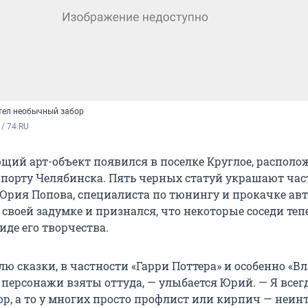
тел необычный забор
/ 74.RU
щий арт-объект появился в поселке Круглое, распол
ропорту Челябинска. Пять черных статуй украшают ча
 Юрия Попова, специалиста по тюнингу и прокачке авт
 своей задумке и признался, что некоторые соседи теп
иде его творчества.
ю сказки, в частности «Гарри Поттера» и особенно «В
 персонажи взяты оттуда, — улыбается Юрий. — Я всег
р, а то у многих просто профлист или кирпич — неинт