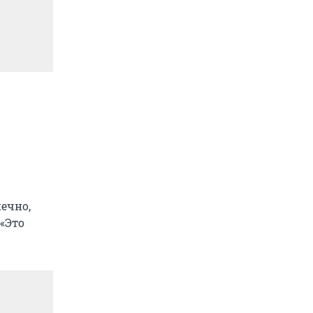
нечно,
 «Это