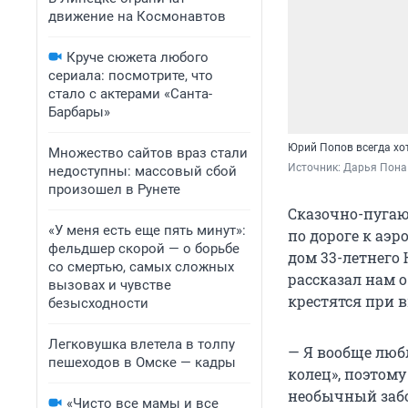
движение на Космонавтов
Круче сюжета любого
сериала: посмотрите, что
стало с актерами «Санта-
Барбары»
Юрий Попов всегда хо
Множество сайтов враз стали
Источник: 
Дарья Пона 
недоступны: массовый сбой
произошел в Рунете
Сказочно-пугаю
«У меня есть еще пять минут»:
по дороге к аэ
фельдшер скорой — о борьбе
дом 33-летнего
со смертью, самых сложных
рассказал нам о
вызовах и чувстве
крестятся при в
безысходности
Легковушка влетела в толпу
— Я вообще любл
пешеходов в Омске — кадры
колец», поэтому
необычный забо
«Чисто все мамы и все