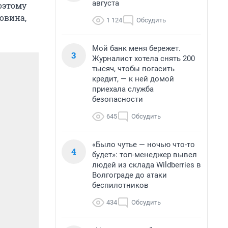
августа
поэтому
овина,
1 124
Обсудить
Мой банк меня бережет.
3
Журналист хотела снять 200
тысяч, чтобы погасить
кредит, — к ней домой
приехала служба
безопасности
645
Обсудить
«Было чутье — ночью что-то
4
будет»: топ-менеджер вывел
людей из склада Wildberries в
Волгограде до атаки
беспилотников
434
Обсудить