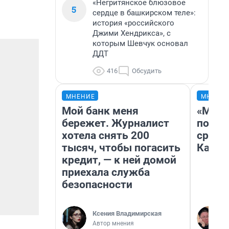
«Негритянское блюзовое
5
сердце в башкирском теле»:
история «российского
Джими Хендрикса», с
которым Шевчук основал
ДДТ
416
Обсудить
МНЕНИЕ
МНЕНИ
Мой банк меня
«Маши
бережет. Журналист
полет
хотела снять 200
сравн
тысяч, чтобы погасить
Казах
кредит, — к ней домой
приехала служба
безопасности
Ксения Владимирская
Автор мнения