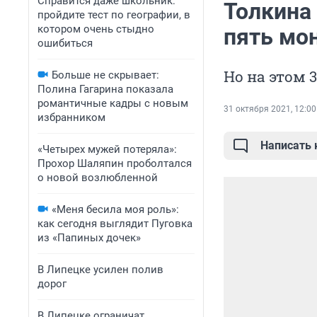
Справится даже школьник:
Толкина 
пройдите тест по географии, в
котором очень стыдно
пять мон
ошибиться
Но на этом 
Больше не скрывает:
Полина Гагарина показала
романтичные кадры с новым
31 октября 2021, 12:00
избранником
Написать
«Четырех мужей потеряла»:
Прохор Шаляпин проболтался
о новой возлюбленной
«Меня бесила моя роль»:
как сегодня выглядит Пуговка
из «Папиных дочек»
В Липецке усилен полив
дорог
В Липецке ограничат