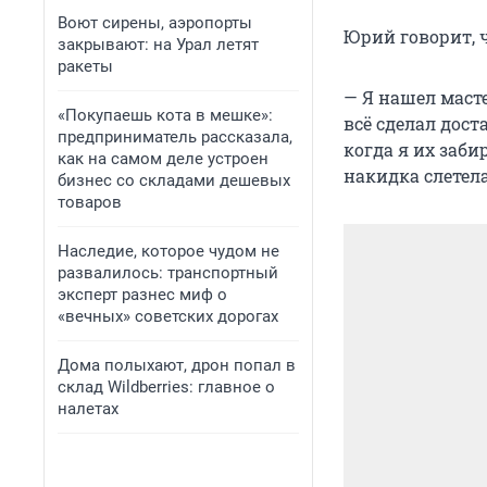
Воют сирены, аэропорты
Юрий говорит, ч
закрывают: на Урал летят
ракеты
— Я нашел масте
«Покупаешь кота в мешке»:
всё сделал дос
предприниматель рассказала,
когда я их заби
как на самом деле устроен
накидка слетела
бизнес со складами дешевых
товаров
Наследие, которое чудом не
развалилось: транспортный
эксперт разнес миф о
«вечных» советских дорогах
Дома полыхают, дрон попал в
склад Wildberries: главное о
налетах