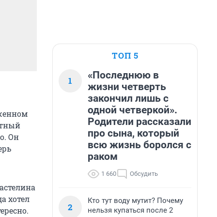
ТОП 5
«Последнюю в
1
жизни четверть
закончил лишь с
одной четверкой».
оженном
Родители рассказали
стный
про сына, который
о. Он
всю жизнь боролся с
ерь
раком
1 660
Обсудить
ластелина
да хотел
Кто тут воду мутит? Почему
2
ересно.
нельзя купаться после 2