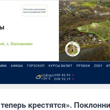
АММА
АФИША
ГОРОСКОП
КУРСЫ ВАЛЮТ
ПРОБКИ
ZODY
И
USD 80,93
СЕЙЧАС
+30°C
EUR 93,19
 теперь крестятся». Поклонн