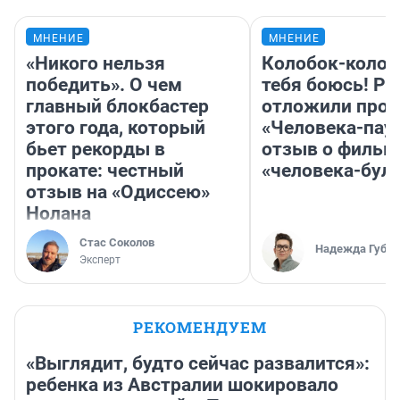
МНЕНИЕ
МНЕНИЕ
«Никого нельзя
Колобок-колобо
победить». О чем
тебя боюсь! Ра
главный блокбастер
отложили прок
этого года, который
«Человека-пау
бьет рекорды в
отзыв о фильм
прокате: честный
«человека-бул
отзыв на «Одиссею»
Нолана
Стас Соколов
Надежда Губар
Эксперт
РЕКОМЕНДУЕМ
«Выглядит, будто сейчас развалится»:
ребенка из Австралии шокировало