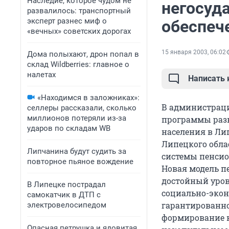
Наследие, которое чудом не
негосуд
развалилось: транспортный
эксперт разнес миф о
обеспеч
«вечных» советских дорогах
15 января 2003, 06:02
Дома полыхают, дрон попал в
склад Wildberries: главное о
налетах
Написать
«Находимся в заложниках»:
В администраци
селлеры рассказали, сколько
миллионов потеряли из-за
программы разв
ударов по складам WB
населения в Ли
Липецкого обла
Липчанина будут судить за
системы пенсио
повторное пьяное вождение
Новая модель п
достойный уро
В Липецке пострадал
социально-экон
самокатчик в ДТП с
гарантированно
электровелосипедом
формирование н
Опасная петрушка и ядовитая