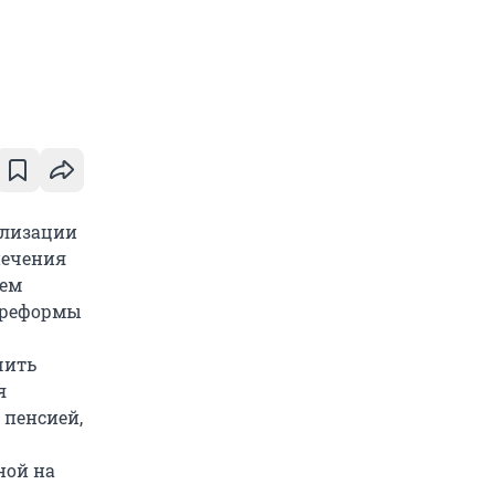
ализации
печения
ием
й реформы
чить
я
 пенсией,
ной на