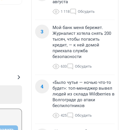
августа
1 118
Обсудить
Мой банк меня бережет.
3
Журналист хотела снять 200
тысяч, чтобы погасить
кредит, — к ней домой
приехала служба
безопасности
633
Обсудить
«Было чутье — ночью что-то
4
будет»: топ-менеджер вывел
людей из склада Wildberries в
Волгограде до атаки
беспилотников
425
Обсудить
равить