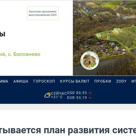
АММА
АФИША
ГОРОСКОП
КУРСЫ ВАЛЮТ
ПРОБКИ
ZODY
И
USD 80,93
СЕЙЧАС
+21°C
EUR 93,19
тывается план развития сис