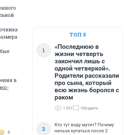
онного
льной
точника
ТОП 5
размера
«Последнюю в
1
юбые
жизни четверть
закончил лишь с
одной четверкой».
Родители рассказали
ения в
про сына, который
есс-
всю жизнь боролся с
раком
1 337
Обсудить
Кто тут воду мутит? Почему
2
нельзя купаться после 2
0