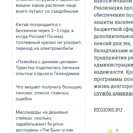
накопительном
вишня: какие растения чаще
Реализация про
всего путают со съедобными
обеспечения по
защиты населен
Китай попрощается с
бюджетной сфер
бензином через 2–3 года, а
дополнительной
когда Россия? Почему
топливный кризис не ускорил
пенсий для тех, 
переход на электромобили
Вкладчиками не
предприятия ре
«Помойка с дикими ценами».
администрации 
Туристка поделилась личным
надежности. Кр
опытом отдыха в Геленджике
программы поз
жизнь долгосро
Что мешает получать большую
служба админи
пенсию: список главных
ошибок
REGIONS.RU
Миллиарды на дешевых
стейках: сколько
зарабатывают fix-price-
рестораны «The Бык» и как
0