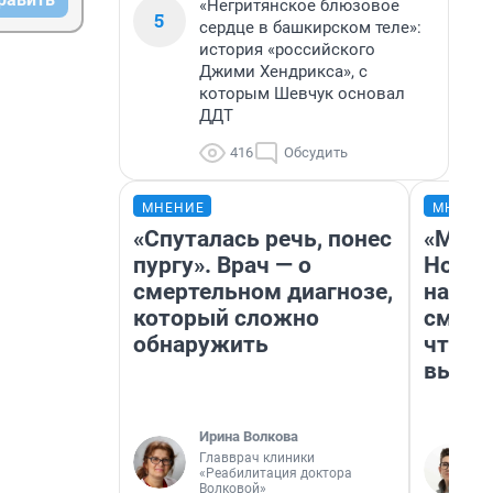
«Негритянское блюзовое
5
сердце в башкирском теле»:
история «российского
Джими Хендрикса», с
которым Шевчук основал
ДДТ
416
Обсудить
МНЕНИЕ
МНЕНИ
«Спуталась речь, понес
«Мы в
пургу». Врач — о
Нолан
смертельном диагнозе,
настр
который сложно
смотр
обнаружить
чтобы
выгля
Ирина Волкова
Главврач клиники
«Реабилитация доктора
Волковой»