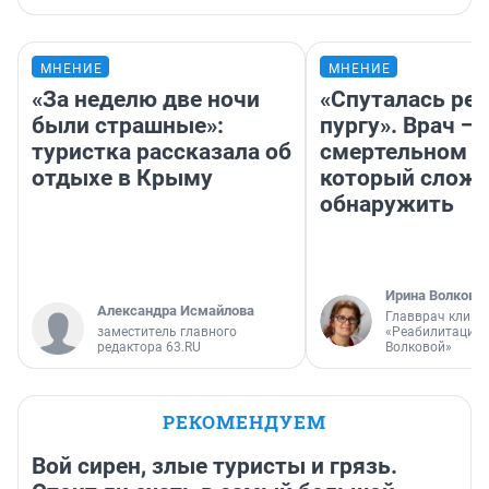
МНЕНИЕ
МНЕНИЕ
«За неделю две ночи
«Спуталась реч
были страшные»:
пургу». Врач — 
туристка рассказала об
смертельном д
отдыхе в Крыму
который слож
обнаружить
Ирина Волкова
Александра Исмайлова
Главврач клини
заместитель главного
«Реабилитация 
редактора 63.RU
Волковой»
РЕКОМЕНДУЕМ
Вой сирен, злые туристы и грязь.