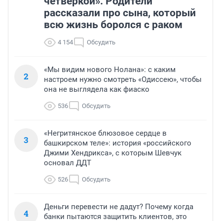
четверкой». Родители
рассказали про сына, который
всю жизнь боролся с раком
4 154
Обсудить
«Мы видим нового Нолана»: с каким
2
настроем нужно смотреть «Одиссею», чтобы
она не выглядела как фиаско
536
Обсудить
«Негритянское блюзовое сердце в
3
башкирском теле»: история «российского
Джими Хендрикса», с которым Шевчук
основал ДДТ
526
Обсудить
Деньги перевести не дадут? Почему когда
4
банки пытаются защитить клиентов, это