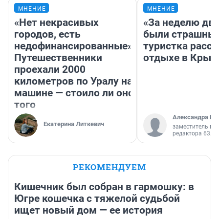
МНЕНИЕ
МНЕНИЕ
«Нет некрасивых
«За неделю две
городов, есть
были страшные
недофинансированные».
туристка расск
Путешественники
отдыхе в Крым
проехали 2000
километров по Уралу на
машине — стоило ли оно
того
Александра Ис
Екатерина Литкевич
заместитель гл
редактора 63.RU
РЕКОМЕНДУЕМ
Кишечник был собран в гармошку: в
Югре кошечка с тяжелой судьбой
ищет новый дом — ее история