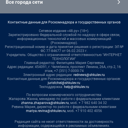
Все города сети
Контактные данные для Роскомнадзора и государственных органов
Сетевое издание «48.ру» (18+).
Зарегистрировано Федеральной службой по надзору в сфере связи,
информационных технологий и массовых коммуникаций
(Роскомнадзор).
Регистрационный номер и дата принятия решения о регистрации: ЭЛ №
ФС 77-84677 от 06.02.2023 г.
Учредитель: Общество с ограниченной ответственностью "ИНТЕРНЕТ
ТЕХНОЛОГИИ"
Главный редактор: Филипцева Мария Сергеевна
Адрес редакции: 454091, г. Челябинск, проспект Ленина, 26А, стр.2, 16
этаж, +7 (351) 7-0000-74
Электронный адрес редакции:
rednews@shkulev.ru
Контактные данные для Роскомнадзора и государственных органов:
juristchel@shkulev.ru
Техподдержка:
help@shkulev.ru
По вопросам коммерческого сотрудничества:
Жапарова Жанна, менеджер по работе с федеральными клиентами
zhanna.zhaparova@shkulev.ru
, моб. + 7 982 640 34 32
Ревина Мария, директор по работе с федеральными клиентами
mariya.revina@shkulev.ru
, моб. +7 910 402 4056
Редакция сайта не несет ответственности за достоверность
информации, содержащейся в рекламных объявлениях.