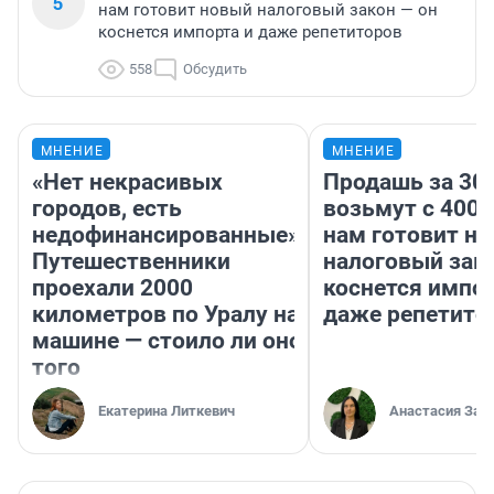
5
нам готовит новый налоговый закон — он
коснется импорта и даже репетиторов
558
Обсудить
МНЕНИЕ
МНЕНИЕ
«Нет некрасивых
Продашь за 300
городов, есть
возьмут с 4000
недофинансированные».
нам готовит н
Путешественники
налоговый зако
проехали 2000
коснется импор
километров по Уралу на
даже репетито
машине — стоило ли оно
того
Екатерина Литкевич
Анастасия Зав