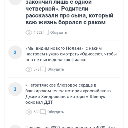
закончил лишь с одной
четверкой». Родители
рассказали про сына, который
всю жизнь боролся с раком
4 552
Обсудить
«Мы видим нового Нолана»: с каким
2
настроем нужно смотреть «Одиссею», чтобы
она не выглядела как фиаско
578
Обсудить
«Негритянское блюзовое сердце в
3
башкирском теле»: история «российского
Джими Хендрикса», с которым Шевчук
основал ДДТ
538
Обсудить
Продашь за 3000, налог возьмут с 4000. Что