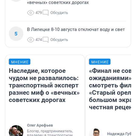
«вечных» советских дорогах
479
Обсудить
В Липецке 8-10 августа отключат воду и свет
5
474
Обсудить
МНЕНИЕ
МНЕНИЕ
Наследие, которое
«Финал не совп
чудом не развалилось:
ожиданиями»: 
транспортный эксперт
смотреть фил
разнес миф о «вечных»
«Старый орел» 
советских дорогах
большом экран
честная рецен
Олег Арефьев
Блогер, предприниматель,
Надежда Губар
владелец в транспортном