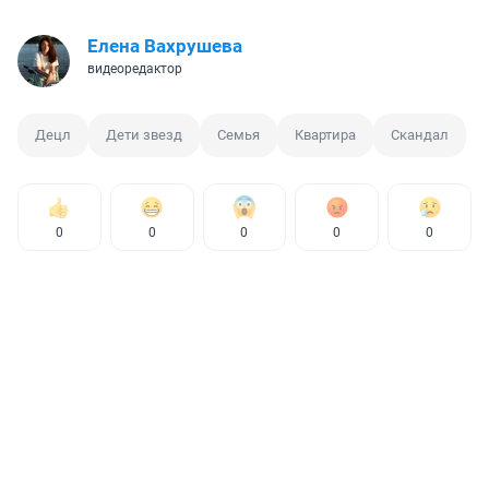
Елена Вахрушева
видеоредактор
Децл
Дети звезд
Семья
Квартира
Скандал
0
0
0
0
0