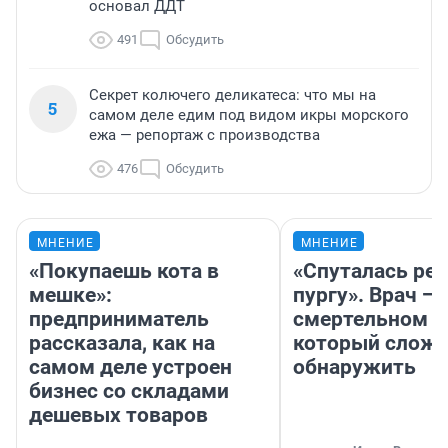
основал ДДТ
491
Обсудить
Секрет колючего деликатеса: что мы на
5
самом деле едим под видом икры морского
ежа — репортаж с производства
476
Обсудить
МНЕНИЕ
МНЕНИЕ
«Покупаешь кота в
«Спуталась реч
мешке»:
пургу». Врач — 
предприниматель
смертельном д
рассказала, как на
который слож
самом деле устроен
обнаружить
бизнес со складами
дешевых товаров