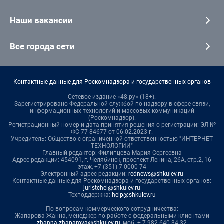
Наши вакансии
Все города сети
Контактные данные для Роскомнадзора и государственных органов
Сетевое издание «48.ру» (18+).
Зарегистрировано Федеральной службой по надзору в сфере связи,
информационных технологий и массовых коммуникаций
(Роскомнадзор).
Регистрационный номер и дата принятия решения о регистрации: ЭЛ №
ФС 77-84677 от 06.02.2023 г.
Учредитель: Общество с ограниченной ответственностью "ИНТЕРНЕТ
ТЕХНОЛОГИИ"
Главный редактор: Филипцева Мария Сергеевна
Адрес редакции: 454091, г. Челябинск, проспект Ленина, 26А, стр.2, 16
этаж, +7 (351) 7-0000-74
Электронный адрес редакции:
rednews@shkulev.ru
Контактные данные для Роскомнадзора и государственных органов:
juristchel@shkulev.ru
Техподдержка:
help@shkulev.ru
По вопросам коммерческого сотрудничества:
Жапарова Жанна, менеджер по работе с федеральными клиентами
zhanna.zhaparova@shkulev.ru
, моб. + 7 982 640 34 32