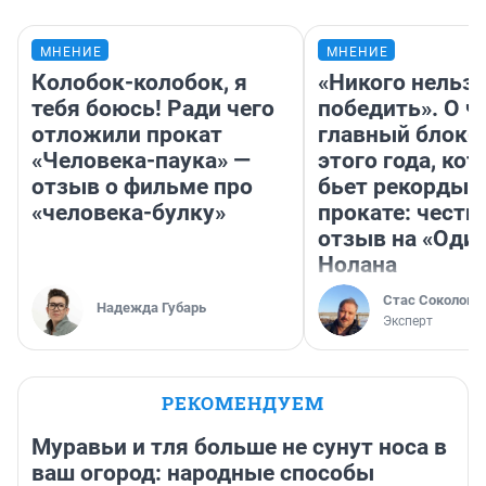
МНЕНИЕ
МНЕНИЕ
Колобок-колобок, я
«Никого нельз
тебя боюсь! Ради чего
победить». О ч
отложили прокат
главный блокб
«Человека-паука» —
этого года, ко
отзыв о фильме про
бьет рекорды 
«человека-булку»
прокате: честн
отзыв на «Оди
Нолана
Стас Соколов
Надежда Губарь
Эксперт
РЕКОМЕНДУЕМ
Муравьи и тля больше не сунут носа в
ваш огород: народные способы