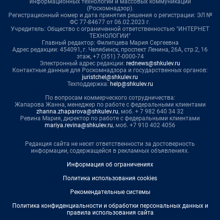
информационных технологий и массовых коммуникаций
(Роскомнадзор).
Регистрационный номер и дата принятия решения о регистрации: ЭЛ №
ФС 77-84677 от 06.02.2023 г.
Учредитель: Общество с ограниченной ответственностью "ИНТЕРНЕТ
ТЕХНОЛОГИИ"
Главный редактор: Филипцева Мария Сергеевна
Адрес редакции: 454091, г. Челябинск, проспект Ленина, 26А, стр.2, 16
этаж, +7 (351) 7-0000-74
Электронный адрес редакции:
rednews@shkulev.ru
Контактные данные для Роскомнадзора и государственных органов:
juristchel@shkulev.ru
Техподдержка:
help@shkulev.ru
По вопросам коммерческого сотрудничества:
Жапарова Жанна, менеджер по работе с федеральными клиентами
zhanna.zhaparova@shkulev.ru
, моб. + 7 982 640 34 32
Ревина Мария, директор по работе с федеральными клиентами
mariya.revina@shkulev.ru
, моб. +7 910 402 4056
Редакция сайта не несет ответственности за достоверность
информации, содержащейся в рекламных объявлениях.
Информация об ограничениях
Политика использования cookies
Рекомендательные системы
Политика конфиденциальности и обработки персональных данных и
правила использования сайта