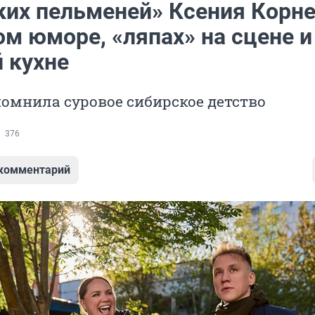
ких пельменей» Ксения Корне
м юморе, «ляпах» на сцене и
 кухне
омнила суровое сибирское детство
376
 комментарий