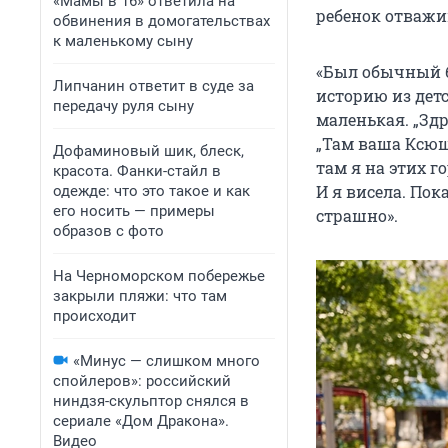
«Мамы в 16» ответила на
ребенок отважив
обвинения в домогательствах
к маленькому сыну
«Был обычный б
Липчанин ответит в суде за
историю из детс
передачу руля сыну
маленькая. „Здра
„Там ваша Ксюша
Дофаминовый шик, блеск,
там я на этих г
красота. Фанки-стайл в
И я висела. Пок
одежде: что это такое и как
его носить — примеры
страшно».
образов с фото
На Черноморском побережье
закрыли пляжи: что там
происходит
«Минус — слишком много
спойлеров»: российский
ниндзя-скульптор снялся в
сериале «Дом Дракона».
Видео