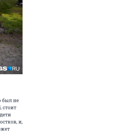
о был не
, стоит
 дети
стков, и,
ожет