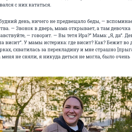
ался с них кататься.
удний день, ничего не предвещало беды, — вспомина
тва. — Звонок в дверь, мама открывает, а там девочка
вствуйте, — говорит. — Вы тетя Ира?“ Мама: „Я, да“. Де
 висит“. У мамы истерика: где висит? Как? Бежит во д
орках, схватилась за перекладину и мне страшно [прыга
а меня не сняли, я никуда деться не могла, было очень