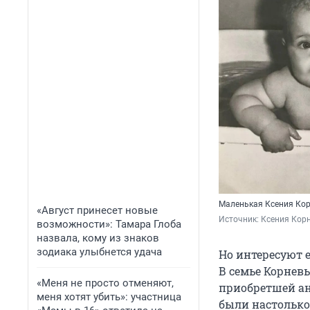
Маленькая Ксения Ко
«Август принесет новые
Источник: 
Ксения Кор
возможности»: Тамара Глоба
назвала, кому из знаков
зодиака улыбнется удача
Но интересуют е
В семье Корневы
«Меня не просто отменяют,
приобретшей ан
меня хотят убить»: участница
были настолько