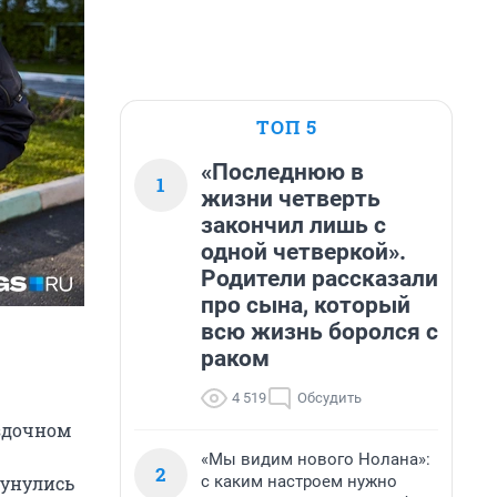
ТОП 5
«Последнюю в
1
жизни четверть
закончил лишь с
одной четверкой».
Родители рассказали
про сына, который
всю жизнь боролся с
раком
4 519
Обсудить
ездочном
«Мы видим нового Нолана»:
2
с каким настроем нужно
кунулись