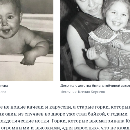
рнева
Девочка с детства была улыбчивой заво
нева
Источник: 
Ксения Корнева
е не новые качели и карусели, а старые горки, которых
х один из случаев во дворе уже стал байкой, с годами
екдотические нотки. Горки, которые высматривала К
 огромными и высокими, «для взрослых», что не каж