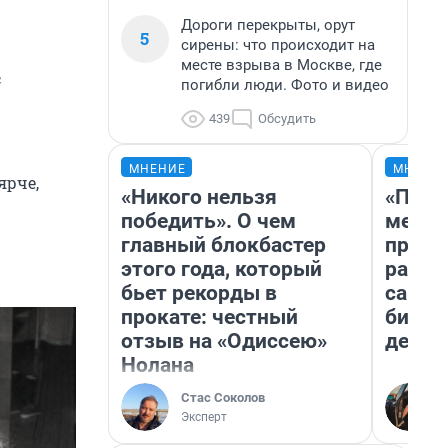
Дороги перекрыты, орут
5
сирены: что происходит на
месте взрыва в Москве, где
с
погибли люди. Фото и видео
439
Обсудить
МНЕНИЕ
МНЕНИ
ярче,
«Никого нельзя
«Поку
победить». О чем
мешке
главный блокбастер
предп
этого года, который
расска
бьет рекорды в
самом
прокате: честный
бизне
отзыв на «Одиссею»
дешев
Нолана
Стас Соколов
Эксперт