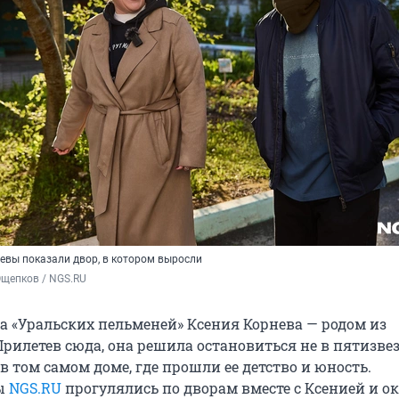
невы показали двор, в котором выросли
Ощепков / NGS.RU
да «Уральских пельменей» Ксения Корнева — родом из
Прилетев сюда, она решила остановиться не в пятизв
, в том самом доме, где прошли ее детство и юность.
ы
NGS.RU
прогулялись по дворам вместе с Ксенией и о