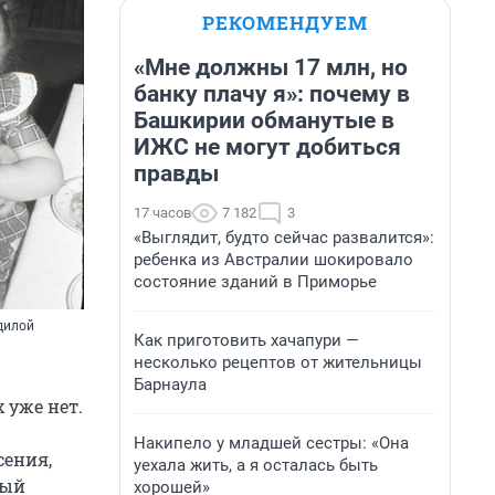
РЕКОМЕНДУЕМ
«Мне должны 17 млн, но
банку плачу я»: почему в
Башкирии обманутые в
ИЖС не могут добиться
правды
17 часов
7 182
3
«Выглядит, будто сейчас развалится»:
ребенка из Австралии шокировало
состояние зданий в Приморье
дилой
Как приготовить хачапури —
несколько рецептов от жительницы
Барнаула
 уже нет.
Накипело у младшей сестры: «Она
сения,
уехала жить, а я осталась быть
дый
хорошей»