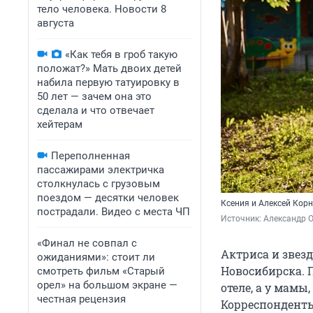
тело человека. Новости 8
августа
«Как тебя в гроб такую
положат?» Мать двоих детей
набила первую татуировку в
50 лет — зачем она это
сделала и что отвечает
хейтерам
Переполненная
пассажирами электричка
столкнулась с грузовым
поездом — десятки человек
Ксения и Алексей Кор
пострадали. Видео с места ЧП
Источник: 
Александр 
«Финал не совпал с
Актриса и звез
ожиданиями»: стоит ли
Новосибирска. 
смотреть фильм «Старый
орел» на большом экране —
отеле, а у мамы
честная рецензия
Корреспондент