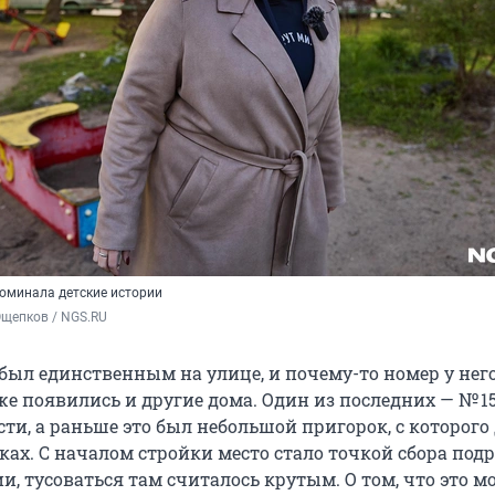
поминала детские истории
Ощепков / NGS.RU
 был единственным на улице, и почему-то номер у нег
озже появились и другие дома. Один из последних — № 15
ти, а раньше это был небольшой пригорок, с которого
ках. С началом стройки место стало точкой сбора подро
и, тусоваться там считалось крутым. О том, что это м