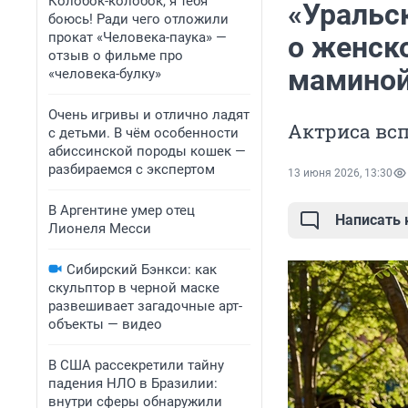
Колобок-колобок, я тебя
«Уральс
боюсь! Ради чего отложили
прокат «Человека-паука» —
о женско
отзыв о фильме про
маминой
«человека-булку»
Очень игривы и отлично ладят
Актриса всп
с детьми. В чём особенности
абиссинской породы кошек —
разбираемся с экспертом
13 июня 2026, 13:30
В Аргентине умер отец
Написать
Лионеля Месси
Сибирский Бэнкси: как
скульптор в черной маске
развешивает загадочные арт-
объекты — видео
В США рассекретили тайну
падения НЛО в Бразилии:
внутри сферы обнаружили