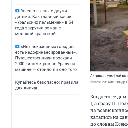
Ушел от жены с двумя
детьми. Как главный качок
«Уральских пельменей» в 54
года закрутил роман с
молодой красоткой
«Нет некрасивых городов,
есть недофинансированные».
Путешественники проехали
2000 километров по Уралу на
машине — стоило ли оно того
Актриса с улыбкой вс
Купайтесь безопасно: правила
Источник: 
Александр 
для липчан
Когда-то ее дом
1, а сразу 11. П
на возвышеннос
катались на сан
по словам Ксени