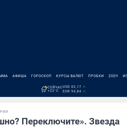
АММА
АФИША
ГОРОСКОП
КУРСЫ ВАЛЮТ
ПРОБКИ
ZODY
И
USD 82,17
СЕЙЧАС
+22°C
EUR 94,84
ОРИИ
шно? Переключите». Звезда