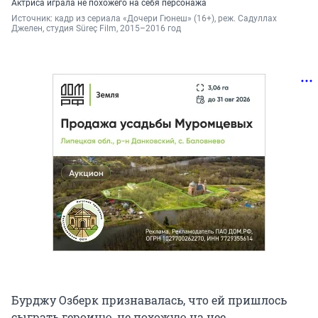
Актриса играла не похожего на себя персонажа
Источник: 
кадр из сериала «Дочери Гюнеш» (16+), реж. Садуллах 
Джелен, студия Süreç Film, 2015–2016 год
Бурджу Озберк признавалась, что ей пришлось
сыграть героиню, не похожую на нее.