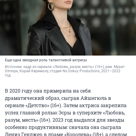
Еще одна звездная роль талантливой актрисы
Источник: 
кадр из сериала «Любовь, разум, месть» (16+), реж. Мурат 
Озтюрк, Корай Керимолу, студия No Dokuz Productions, 2021–2022 
год
В 2020 году она примерила на себя
драматический образ, сыграв Айшегюль в
сериале «Детство» (16+). Затем актриса закрепила
успех главной ролью Эсры в суперхите «Любовь,
разум, месть» (16+). 2023 год выдался для звезды
особенно продуктивным: сначала она сыграла
Дениз Генджер в драме «Королева» (18+), а следом