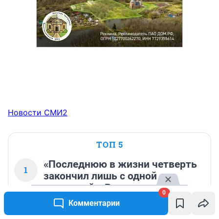
Новости СМИ2
ТОП 5
«Последнюю в жизни четверть
1
закончил лишь с одной
четверкой». Родители
0
рассказали про сына, который
Комментарии
всю жизнь боролся с раком