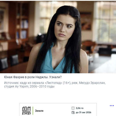
Юная Фахрие в роли Неджлы. Узнали?
Источник: 
кадр из сериала «Листопад» (16+), реж. Месудэ Эрарслан, 
студия Ay Yapım, 2006–2010 годы