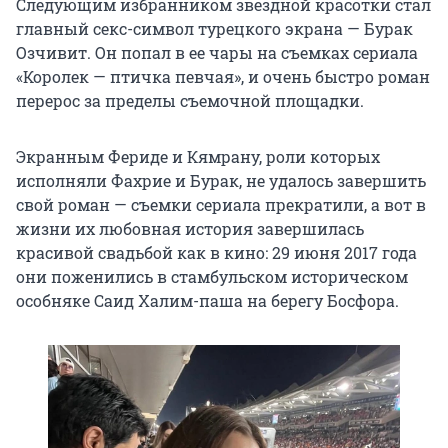
Следующим избранником звездной красотки стал
главный секс-символ турецкого экрана — Бурак
Озчивит. Он попал в ее чары на съемках сериала
«Королек — птичка певчая», и очень быстро роман
перерос за пределы съемочной площадки.
Экранным Фериде и Кямрану, роли которых
исполняли Фахрие и Бурак, не удалось завершить
свой роман — съемки сериала прекратили, а вот в
жизни их любовная история завершилась
красивой свадьбой как в кино: 29 июня 2017 года
они поженились в стамбульском историческом
особняке Саид Халим-паша на берегу Босфора.