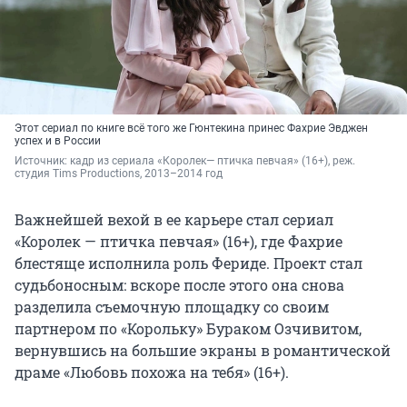
Этот сериал по книге всё того же Гюнтекина принес Фахрие Эвджен
успех и в России
Источник: 
кадр из сериала «Королек— птичка певчая» (16+), реж. 
студия Tims Productions, 2013–2014 год
Важнейшей вехой в ее карьере стал сериал
«Королек — птичка певчая» (16+), где Фахрие
блестяще исполнила роль Фериде. Проект стал
судьбоносным: вскоре после этого она снова
разделила съемочную площадку со своим
партнером по «Корольку» Бураком Озчивитом,
вернувшись на большие экраны в романтической
драме «Любовь похожа на тебя» (16+).