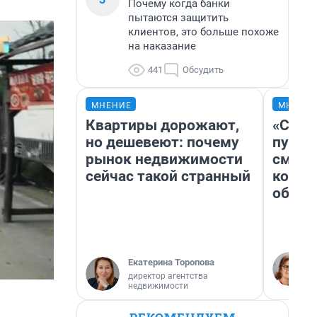
Почему когда банки
пытаются защитить
клиентов, это больше похоже
на наказание
441
Обсудить
МНЕНИЕ
МНЕНИ
Квартиры дорожают,
«Спут
но дешевеют: почему
пургу»
рынок недвижимости
смерт
сейчас такой странный
котор
обнар
Екатерина Торопова
директор агентства
недвижимости