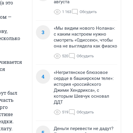
августа
(а это
1 163
Обсудить
том —
«Мы видим нового Нолана»:
ву,
3
с каким настроем нужно
есколько
смотреть «Одиссею», чтобы
она не выглядела как фиаско
520
Обсудить
ачивается
ся
«Негритянское блюзовое
4
сердце в башкирском теле»:
история «российского
Джими Хендрикса», с
рут был
которым Шевчук основал
 часть
ДДТ
рго
519
Обсудить
стине
ездки.
лату.
Деньги перевести не дадут?
5