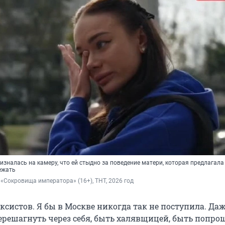
зналась на камеру, что ей стыдно за поведение матери, которая предлагала
ежать
 «Сокровища императора» (16+), ТНТ, 2026 год
ксистов. Я бы в Москве никогда так не поступила. Да
перешагнуть через себя, быть халявщицей, быть попро