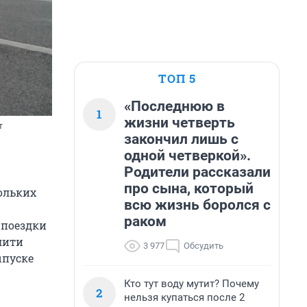
ТОП 5
«Последнюю в
1
жизни четверть
т
закончил лишь с
одной четверкой».
Родители рассказали
про сына, который
ольких
всю жизнь боролся с
раком
 поездки
лити
3 977
Обсудить
ыпуске
Кто тут воду мутит? Почему
2
нельзя купаться после 2