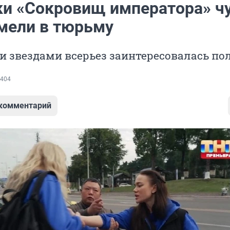
ки «Сокровищ императора» ч
емели в тюрьму
и звездами всерьез заинтересовалась по
404
 комментарий