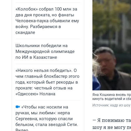
«Колобок» собрал 100 млн за
два дня проката, но фанаты
Человека-паука объявили ему
войну. Разбираемся в
скандале
Школьники победили на
Международной олимпиаде
по ИИ в Казахстане
«Никого нельзя победить». О
чем главный блокбастер этого
года, который бьет рекорды в
прокате: честный отзыв на
«Одиссею» Нолана
Яна Кошкина вновь при
кинуть водителей и сб
Источник: 
кадр из шоу
«Чтобы нас носили на
ручках, мы любим»: нерпа
Сергеевна, которую спасли
— Я понимаю та
бельком, стала звездой Сети.
шоу я не могу 
Видео