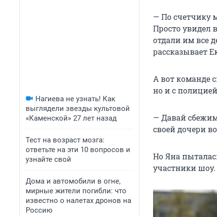
— По счетчику м
Просто увидел в
отдали им все д
рассказывает Е
А вот команде 
но и с полицией
Нагиева не узнать! Как
выглядели звезды культовой
— Давай сбежим
«Каменской» 27 лет назад
своей дочери в
Тест на возраст мозга:
ответьте на эти 10 вопросов и
Но Яна пыталас
узнайте свой
участники шоу.
Дома и автомобили в огне,
мирные жители погибли: что
известно о налетах дронов на
Россию