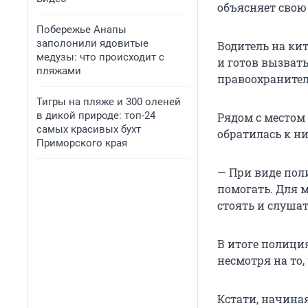
объясняет свою
Побережье Анапы
заполонили ядовитые
Водитель на кит
медузы: что происходит с
и готов вызват
пляжами
правоохранител
Тигры на пляже и 300 оленей
в дикой природе: топ-24
Рядом с местом
самых красивых бухт
обратилась к н
Приморского края
— При виде поли
помогать. Для м
стоять и слушат
В итоге полици
несмотря на то,
Кстати, начина