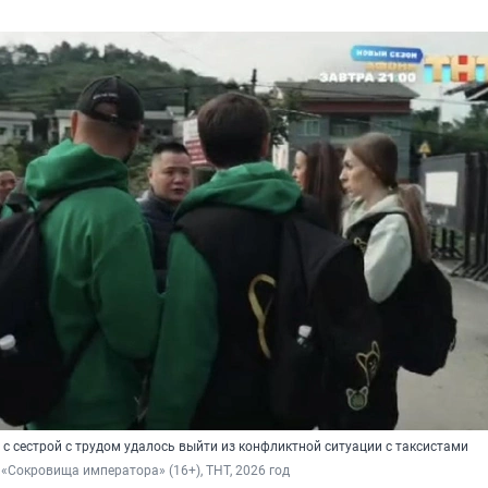
с сестрой с трудом удалось выйти из конфликтной ситуации с таксистами
 «Сокровища императора» (16+), ТНТ, 2026 год