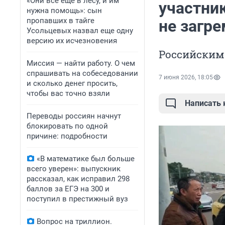
«Они всё еще в лесу, и им
участни
нужна помощь»: сын
пропавших в тайге
не загр
Усольцевых назвал еще одну
версию их исчезновения
Российским
Миссия — найти работу. О чем
спрашивать на собеседовании
7 июня 2026, 18:05
и сколько денег просить,
чтобы вас точно взяли
Написать
Переводы россиян начнут
блокировать по одной
причине: подробности
«В математике был больше
всего уверен»: выпускник
рассказал, как исправил 298
баллов за ЕГЭ на 300 и
поступил в престижный вуз
Вопрос на триллион.