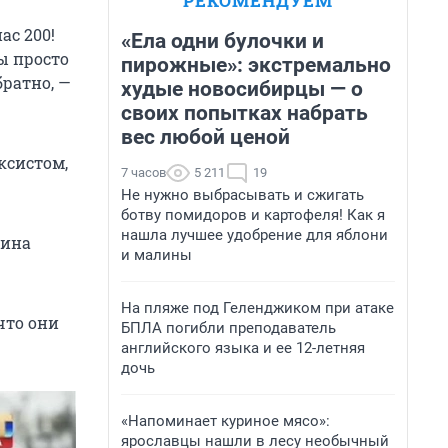
РЕКОМЕНДУЕМ
ас 200!
«Ела одни булочки и
ы просто
пирожные»: экстремально
братно, —
худые новосибирцы — о
своих попытках набрать
вес любой ценой
ксистом,
7 часов
5 211
19
Не нужно выбрасывать и сжигать
ботву помидоров и картофеля! Как я
нашла лучшее удобрение для яблони
кина
и малины
На пляже под Геленджиком при атаке
что они
БПЛА погибли преподаватель
английского языка и ее 12-летняя
дочь
«Напоминает куриное мясо»:
ярославцы нашли в лесу необычный