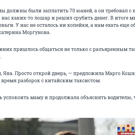
ы должны были заплатить 70 юаней, а он требовал с н
 нас каких-то лошар и решил срубить денег. В итоге м
еньги. У нас не осталось ни копейки, а нам ехать еще о
катерина Моргунова.
синих пришлось общаться не только с разъяренным та
.
, Яна. Просто открой дверь, — предложила Марго Кош
о время разборок с китайским таксистом.
ь успокоить маму и продолжала объяснять водителю, 