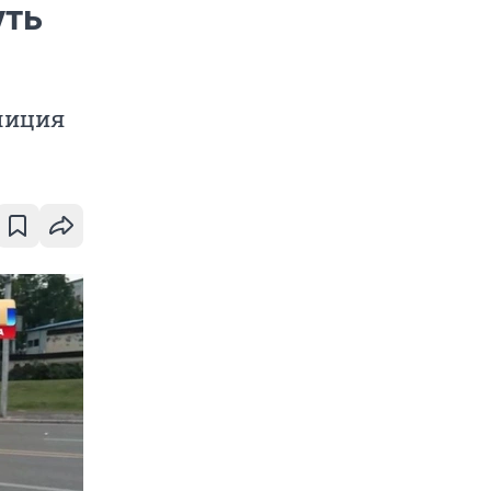
уть
лиция