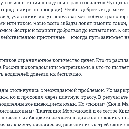
, все испытания находятся в разных частях Чунцина 
город в мире по площади). Чтобы добраться до мест
сий, участники могут пользоваться любым транспор
ми или такси. Чаще всего звёзды ловят именно такси,
самый быстрый вариант добраться до испытания. К сло
 действительно приличные — иногда путь занимает н
стников ограниченное количество денег. Кто-то распл
 России шоколадом или матрешками, а кто-то пытает
ь водителей довезти их бесплатно.
анды столкнулись с неожиданной проблемой. Их марш
им, но и проходил через платную трассу. В результате
водителям все имеющиеся юани. Но «синим» (Яне и Ма
исташковым» (Екатерине Моргуновой и ее сестре Кри
 повезло: их бюджета не хватало даже на половину по
зя их к месту назначения, разозлились и требовали оп