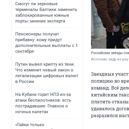
Смогут ли зерновые
терминалы Балтики заменить
заблокированные южные
порты: мнение эксперта
Пенсионеры получат
прибавку: кому придут
дополнительные выплаты с 1
сентября
Российские звёзды сли
Источник: 
кадр из шоу
Путин вывел крипту из тени.
Что изменит новый закон о
Звездных участ
легализации цифровых валют
полицию во вре
в России
команд. Всё дел
китайским такс
На Кубани горит НПЗ из-за
атаки беспилотников: есть
платить отказы
пострадавшие. Главное о
удавалось дого
ночных налетах
разразился нас
«Гайки только