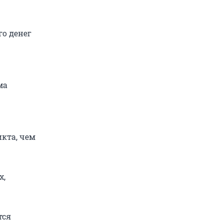
го денег
ма
икта, чем
х,
тся