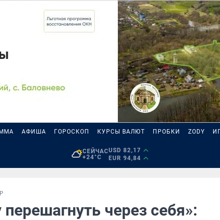
АММА
АФИША
ГОРОСКОП
КУРСЫ ВАЛЮТ
ПРОБКИ
ZODY
И
USD 82,17
СЕЙЧАС
+24°C
EUR 94,84
Р
 перешагнуть через себя»: