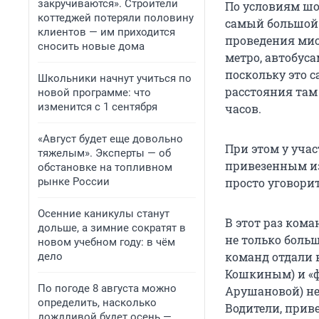
закручиваются». Строители
По условиям шоу
коттеджей потеряли половину
самый большой 
клиентов — им приходится
проведения мис
сносить новые дома
метро, автобуса
поскольку это 
Школьники начнут учиться по
расстояния там
новой программе: что
изменится с 1 сентября
часов.
«Август будет еще довольно
При этом у уча
тяжелым». Эксперты — об
привезенным из
обстановке на топливном
рынке России
просто уговорит
Осенние каникулы станут
В этот раз ком
дольше, а зимние сократят в
не только больш
новом учебном году: в чём
команд отдали 
дело
Кошкиным) и «ф
По погоде 8 августа можно
Арушановой) не
определить, насколько
Водители, приве
дождливой будет осень —