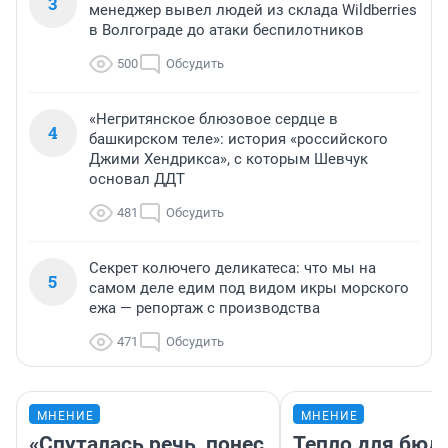
3
менеджер вывел людей из склада Wildberries
в Волгограде до атаки беспилотников
500
Обсудить
«Негритянское блюзовое сердце в
4
башкирском теле»: история «российского
Джими Хендрикса», с которым Шевчук
основал ДДТ
481
Обсудить
Секрет колючего деликатеса: что мы на
5
самом деле едим под видом икры морского
ежа — репортаж с производства
471
Обсудить
МНЕНИЕ
МНЕНИЕ
«Спуталась речь, понес
Тепло для бюд