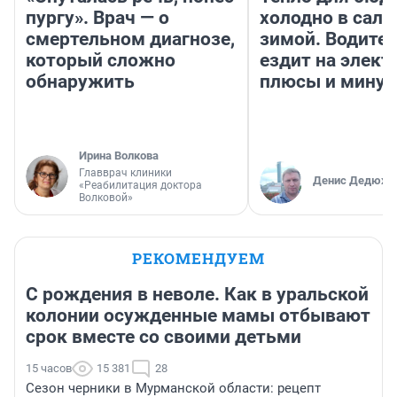
пургу». Врач — о
холодно в сало
смертельном диагнозе,
зимой. Водител
который сложно
ездит на элект
обнаружить
плюсы и мину
Ирина Волкова
Главврач клиники
Денис Дедюхи
«Реабилитация доктора
Волковой»
РЕКОМЕНДУЕМ
С рождения в неволе. Как в уральской
колонии осужденные мамы отбывают
срок вместе со своими детьми
15 часов
15 381
28
Сезон черники в Мурманской области: рецепт