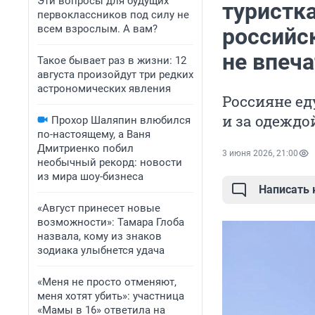
Эти вопросы для будущих
туристка
первоклассников под силу не
всем взрослым. А вам?
российс
не впеч
Такое бывает раз в жизни: 12
августа произойдут три редких
астрономических явления
Россияне ед
и за одеждой
Прохор Шаляпин влюбился
по-настоящему, а Ваня
Дмитриенко побил
3 июня 2026, 21:00
необычный рекорд: новости
из мира шоу-бизнеса
Написать
«Август принесет новые
возможности»: Тамара Глоба
назвала, кому из знаков
зодиака улыбнется удача
«Меня не просто отменяют,
меня хотят убить»: участница
«Мамы в 16» ответила на