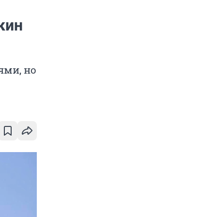
кин
ями, но