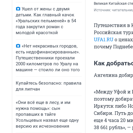
Великая Китайская ст
Ушел от жены с двумя
Источник: 
читательни
детьми. Как главный качок
«Уральских пельменей» в 54
Путешествия в К
года закрутил роман с
Российская тур
молодой красоткой
UFA1.RU
о ценах
«Нет некрасивых городов,
почему Поднебес
есть недофинансированные».
Путешественники проехали
Как добрать
2000 километров по Уралу на
машине — стоило ли оно того
Ангелина добир
Купайтесь безопасно: правила
для липчан
«Между Уфой и 
поэтому добира
«Они всё еще в лесу, и им
Иркутск либо Н
нужна помощь»: сын
Сибири. Путь до
пропавших в тайге
еще 4 часа 20 м
Усольцевых назвал еще одну
версию их исчезновения
38 661 рубль», —