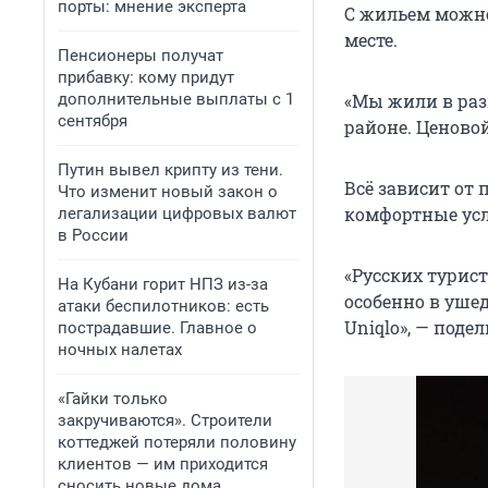
порты: мнение эксперта
С жильем можно
месте.
Пенсионеры получат
прибавку: кому придут
дополнительные выплаты с 1
«Мы жили в раз
сентября
районе. Ценовой
Путин вывел крипту из тени.
Всё зависит от
Что изменит новый закон о
комфортные усло
легализации цифровых валют
в России
«Русских турист
На Кубани горит НПЗ из-за
особенно в уше
атаки беспилотников: есть
Uniqlo», — поде
пострадавшие. Главное о
ночных налетах
«Гайки только
закручиваются». Строители
коттеджей потеряли половину
клиентов — им приходится
сносить новые дома