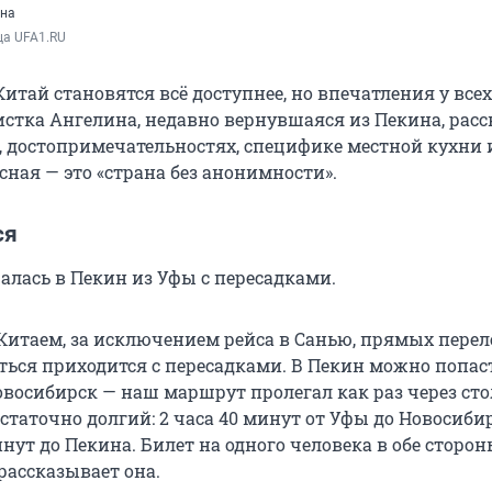
ена
ца UFA1.RU
итай становятся всё доступнее, но впечатления у всех
истка Ангелина, недавно вернувшаяся из Пекина, расс
, достопримечательностях, специфике местной кухни и
ная — это «страна без анонимности».
ся
алась в Пекин из Уфы с пересадками.
Китаем, за исключением рейса в Санью, прямых переле
ться приходится с пересадками. В Пекин можно попас
овосибирск — наш маршрут пролегал как раз через ст
статочно долгий: 2 часа 40 минут от Уфы до Новосиби
инут до Пекина. Билет на одного человека в обе сторо
 рассказывает она.