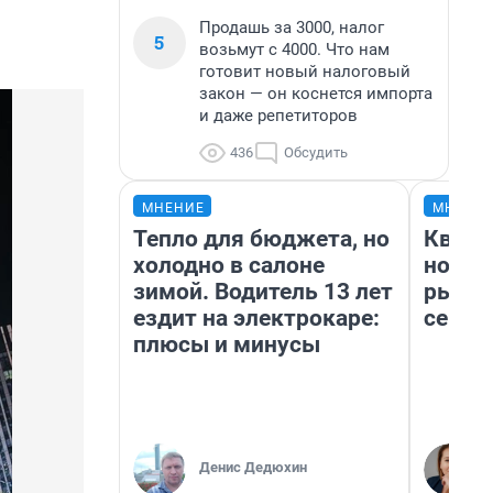
Продашь за 3000, налог
5
возьмут с 4000. Что нам
готовит новый налоговый
закон — он коснется импорта
и даже репетиторов
436
Обсудить
МНЕНИЕ
МНЕНИ
Тепло для бюджета, но
Кварт
холодно в салоне
но де
зимой. Водитель 13 лет
рынок
ездит на электрокаре:
сейча
плюсы и минусы
Денис Дедюхин