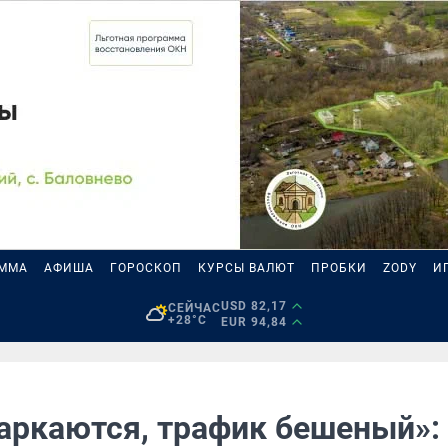
АММА
АФИША
ГОРОСКОП
КУРСЫ ВАЛЮТ
ПРОБКИ
ZODY
И
USD 82,17
СЕЙЧАС
+28°C
EUR 94,84
аркаются, трафик бешеный»: