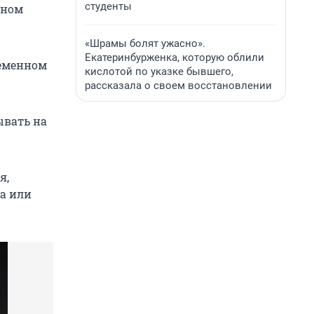
студенты
дном
«Шрамы болят ужасно».
Екатеринбурженка, которую облили
ременном
кислотой по указке бывшего,
рассказала о своем восстановлении
ывать на
я,
ra или