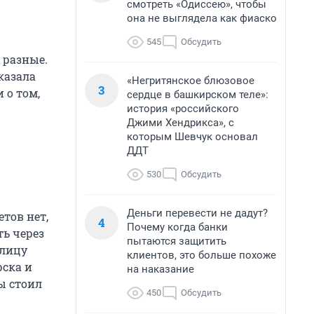
смотреть «Одиссею», чтобы
она не выглядела как фиаско
545
Обсудить
 разные.
казала
«Негритянское блюзовое
3
 о том,
сердце в башкирском теле»:
история «российского
Джими Хендрикса», с
которым Шевчук основал
ДДТ
530
Обсудить
Деньги перевести не дадут?
тов нет,
4
Почему когда банки
ть через
пытаются защитить
олицу
клиентов, это больше похоже
рска и
на наказание
ны стоил
450
Обсудить