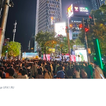
ца UFA1.RU