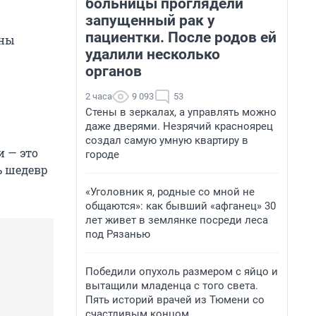
больницы проглядели
запущенный рак у
пациентки. После родов ей
жны
удалили несколько
органов
2 часа
9 093
53
Стены в зеркалах, а управлять можно
даже дверями. Незрячий красноярец
создал самую умную квартиру в
и — это
городе
ь шедевр
«Уголовник я, родные со мной не
общаются»: как бывший «афганец» 30
лет живет в землянке посреди леса
под Рязанью
Победили опухоль размером с яйцо и
вытащили младенца с того света.
Пять историй врачей из Тюмени со
счастливым концом