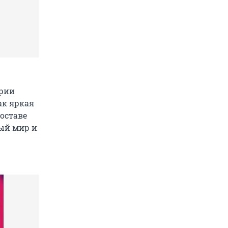
ерии
ак яркая
составе
ный мир и