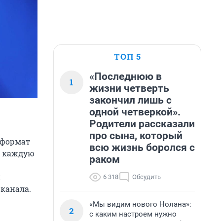
ТОП 5
«Последнюю в
1
жизни четверть
закончил лишь с
одной четверкой».
Родители рассказали
про сына, который
 формат
всю жизнь боролся с
ая каждую
раком
и
6 318
Обсудить
 канала.
«Мы видим нового Нолана»:
2
с каким настроем нужно