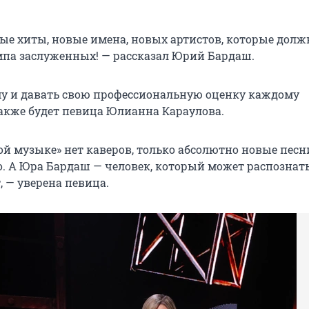
е хиты, новые имена, новых артистов, которые дол
мпа заслуженных! — рассказал Юрий Бардаш.
у и давать свою профессиональную оценку каждому
кже будет певица Юлианна Караулова.
ой музыке» нет каверов, только абсолютно новые песн
о. А Юра Бардаш — человек, который может распознат
, — уверена певица.