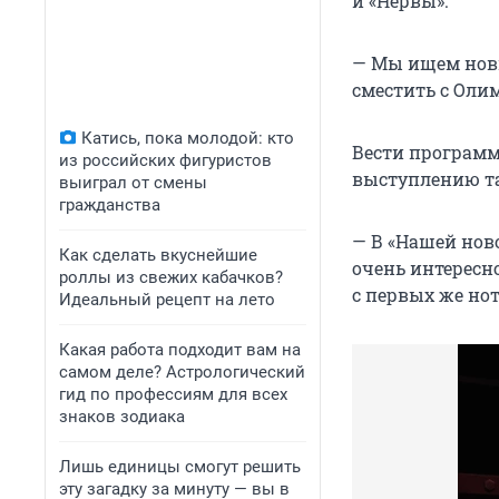
и «Нервы».
— Мы ищем новы
сместить с Оли
Катись, пока молодой: кто
Вести программ
из российских фигуристов
выступлению та
выиграл от смены
гражданства
— В «Нашей нов
Как сделать вкуснейшие
очень интересн
роллы из свежих кабачков?
с первых же нот
Идеальный рецепт на лето
Какая работа подходит вам на
самом деле? Астрологический
гид по профессиям для всех
знаков зодиака
Лишь единицы смогут решить
эту загадку за минуту — вы в