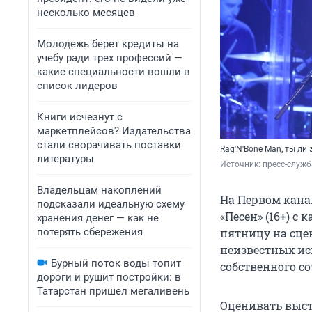
несколько месяцев
Молодежь берет кредиты на
учебу ради трех профессий —
какие специальности вошли в
список лидеров
Книги исчезнут с
маркетплейсов? Издательства
стали сворачивать поставки
Rag'N'Bone Man, ты ли 
литературы
Источник: 
пресс-служб
Владельцам накоплений
На Первом канал
подсказали идеальную схему
«Песен» (16+) с 
хранения денег — как не
потерять сбережения
пятницу на сце
неизвестных ис
Бурный поток воды топит
собственного с
дороги и рушит постройки: в
Татарстан пришел мегаливень
Оценивать выст