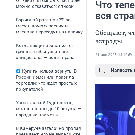
От каких штампов в паспорте
Что теп
можно отказаться: список
вся стра
Взрывной рост на 43% за
месяц: почему россияне
Обещают, чт
массово переходят на наличку
эстрады
Когда вакцинироваться от
гриппа, чтобы успеть до
21 мая 2025, 13:10
эпидсезона, — совет врача
Написать
Купить нельзя вернуть. В
России изменили правила
торговли: что ждет простых
покупателей
Узнать, какой будет осень,
можно по погоде 10 августа —
народные приметы
В Камеруне загадочно пропал
президент: его не видели уже