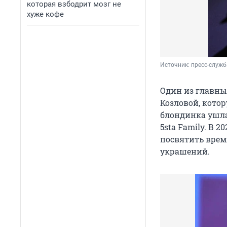
которая взбодрит мозг не
хуже кофе
Источник: 
пресс-служб
Один из главны
Козловой, котор
блондинка ушла 
5sta Family. В
посвятить врем
украшений.