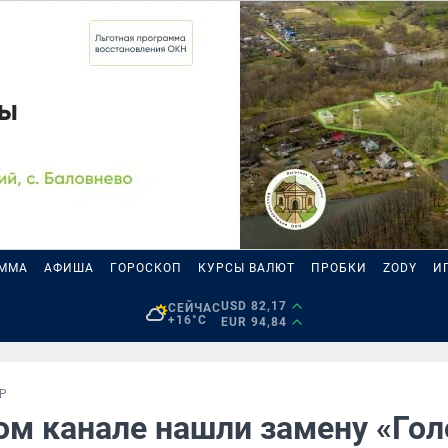
АММА
АФИША
ГОРОСКОП
КУРСЫ ВАЛЮТ
ПРОБКИ
ZODY
И
USD 82,17
СЕЙЧАС
+16°C
EUR 94,84
Р
ом канале нашли замену «Гол