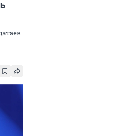
ть
датаев