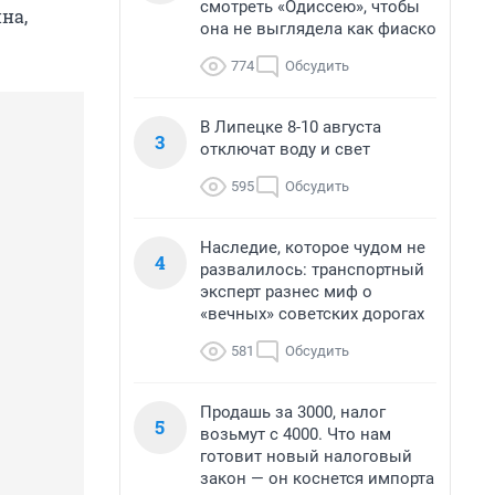
смотреть «Одиссею», чтобы
на,
она не выглядела как фиаско
774
Обсудить
В Липецке 8-10 августа
3
отключат воду и свет
595
Обсудить
Наследие, которое чудом не
4
развалилось: транспортный
эксперт разнес миф о
«вечных» советских дорогах
581
Обсудить
Продашь за 3000, налог
5
возьмут с 4000. Что нам
готовит новый налоговый
закон — он коснется импорта