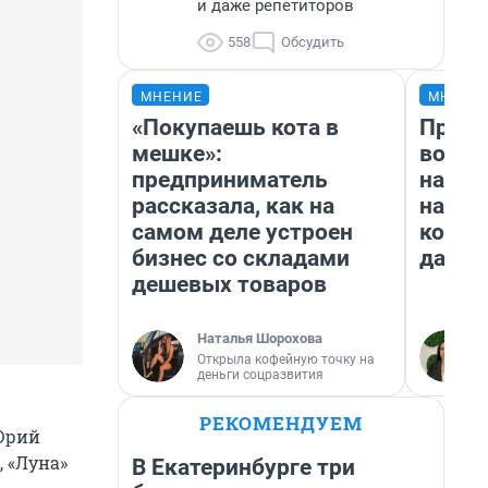
и даже репетиторов
558
Обсудить
МНЕНИЕ
МНЕНИ
«Покупаешь кота в
Прода
мешке»:
возьм
предприниматель
нам г
рассказала, как на
налог
самом деле устроен
косне
бизнес со складами
даже 
дешевых товаров
Наталья Шорохова
Открыла кофейную точку на
деньги соцразвития
РЕКОМЕНДУЕМ
 Юрий
, «Луна»
В Екатеринбурге три