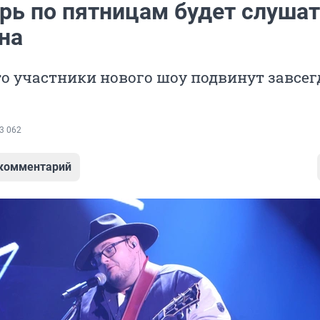
ерь по пятницам будет слуша
на
о участники нового шоу подвинут завсег
3 062
 комментарий