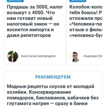
МНЕНИЕ
МНЕНИЕ
Продашь за 3000, налог
Колобок-колобо
возьмут с 4000. Что
тебя боюсь! Ра
нам готовит новый
отложили прок
налоговый закон — он
«Человека-пау
коснется импорта и
отзыв о фильм
даже репетиторов
«человека-бул
Анастасия Завгородняя
Надежда Губар
РЕКОМЕНДУЕМ
Модные рецепты соусов от молодой
хозяйки. Консервирование
помидоров, баклажанов, кабачков без
глутамата натрия — сразу в банки