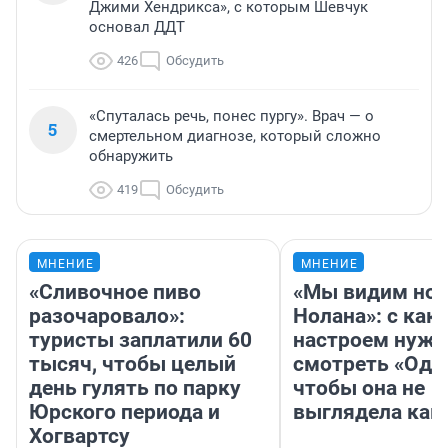
Джими Хендрикса», с которым Шевчук
основал ДДТ
426
Обсудить
«Спуталась речь, понес пургу». Врач — о
5
смертельном диагнозе, который сложно
обнаружить
419
Обсудить
МНЕНИЕ
МНЕНИЕ
«Сливочное пиво
«Мы видим нов
разочаровало»:
Нолана»: с как
туристы заплатили 60
настроем нужн
тысяч, чтобы целый
смотреть «Оди
день гулять по парку
чтобы она не
Юрского периода и
выглядела как
Хогвартсу