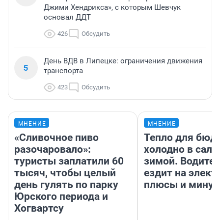
Джими Хендрикса», с которым Шевчук
основал ДДТ
426
Обсудить
День ВДВ в Липецке: ограничения движения
5
транспорта
423
Обсудить
МНЕНИЕ
МНЕНИЕ
«Сливочное пиво
Тепло для бюд
разочаровало»:
холодно в сало
туристы заплатили 60
зимой. Водител
тысяч, чтобы целый
ездит на элект
день гулять по парку
плюсы и мину
Юрского периода и
Хогвартсу