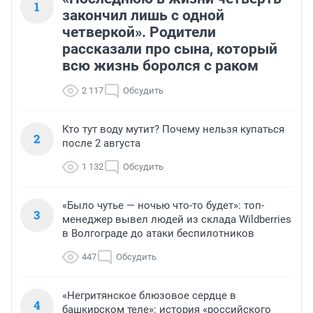
1
закончил лишь с одной
четверкой». Родители
рассказали про сына, который
всю жизнь боролся с раком
2 117
Обсудить
Кто тут воду мутит? Почему нельзя купаться
2
после 2 августа
1 132
Обсудить
«Было чутье — ночью что-то будет»: топ-
3
менеджер вывел людей из склада Wildberries
в Волгограде до атаки беспилотников
447
Обсудить
«Негритянское блюзовое сердце в
4
башкирском теле»: история «российского