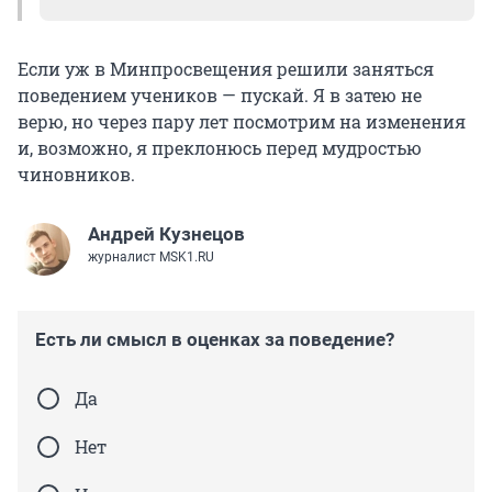
По закону «Об образовании», о
бучающиеся
Если уж в Минпросвещения решили заняться
среди прочего обязаны:
поведением учеников — пускай. Я в затею не
верю, но через пару лет посмотрим на изменения
добросовестно осваивать программу;
и, возможно, я преклонюсь перед мудростью
чиновников.
выполнять требования устава школы и
требования к дисциплине;
Андрей Кузнецов
уважать честь и достоинство других
журналист MSK1.RU
обучающихся и работников школы;
не создавать препятствий для получения
образования другими.
Есть ли смысл в оценках за поведение?
За нарушение устава школы закон позволяет
Да
отчислять подростков (старше 15 лет), но это
Нет
исключительные случаи, образовательные
учреждения редко идут на такое.