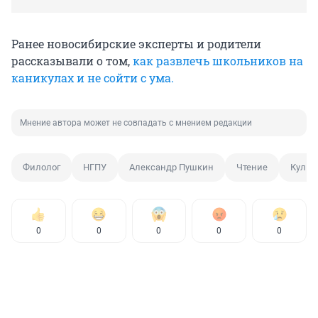
Ранее новосибирские эксперты и родители
рассказывали о том,
как развлечь школьников на
каникулах и не сойти с ума.
Мнение автора может не совпадать с мнением редакции
Филолог
НГПУ
Александр Пушкин
Чтение
Культ
0
0
0
0
0