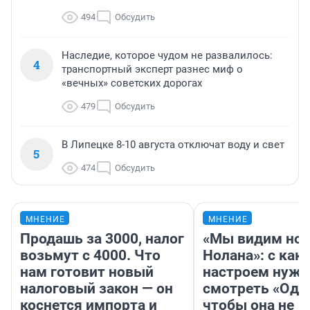
494
Обсудить
Наследие, которое чудом не развалилось:
4
транспортный эксперт разнес миф о
«вечных» советских дорогах
479
Обсудить
В Липецке 8-10 августа отключат воду и свет
5
474
Обсудить
МНЕНИЕ
МНЕНИЕ
Продашь за 3000, налог
«Мы видим нов
возьмут с 4000. Что
Нолана»: с как
нам готовит новый
настроем нужн
налоговый закон — он
смотреть «Оди
коснется импорта и
чтобы она не