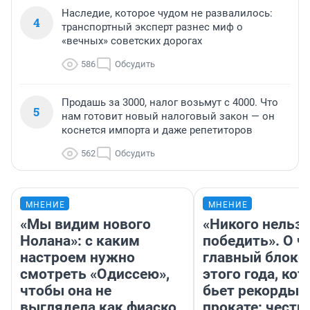
Наследие, которое чудом не развалилось:
4
транспортный эксперт разнес миф о
«вечных» советских дорогах
586
Обсудить
Продашь за 3000, налог возьмут с 4000. Что
5
нам готовит новый налоговый закон — он
коснется импорта и даже репетиторов
562
Обсудить
МНЕНИЕ
МНЕНИЕ
«Мы видим нового
«Никого нельз
Нолана»: с каким
победить». О ч
настроем нужно
главный блокб
смотреть «Одиссею»,
этого года, ко
чтобы она не
бьет рекорды 
выглядела как фиаско
прокате: честн