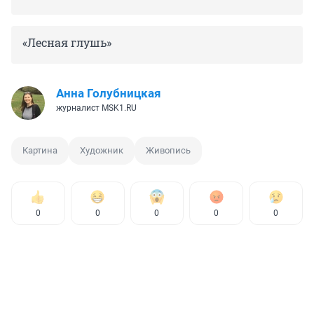
«Лесная глушь»
Анна Голубницкая
журналист MSK1.RU
Картина
Художник
Живопись
0
0
0
0
0