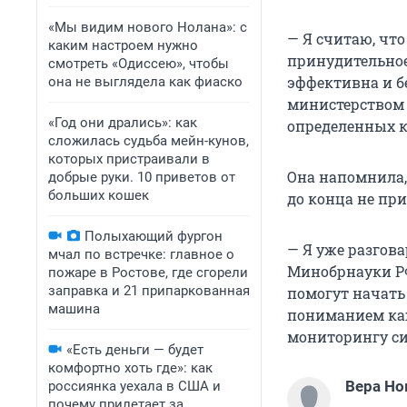
«Мы видим нового Нолана»: с
— Я считаю, чт
каким настроем нужно
принудительное
смотреть «Одиссею», чтобы
эффективна и бе
она не выглядела как фиаско
министерством 
«Год они дрались»: как
определенных к
сложилась судьба мейн-кунов,
которых пристраивали в
Она напомнила,
добрые руки. 10 приветов от
больших кошек
до конца не пр
Полыхающий фургон
— Я уже разгов
мчал по встречке: главное о
Минобрнауки Р
пожаре в Ростове, где сгорели
заправка и 21 припаркованная
помогут начать
машина
пониманием каж
мониторингу си
«Есть деньги — будет
комфортно хоть где»: как
Вера Но
россиянка уехала в США и
почему прилетает за