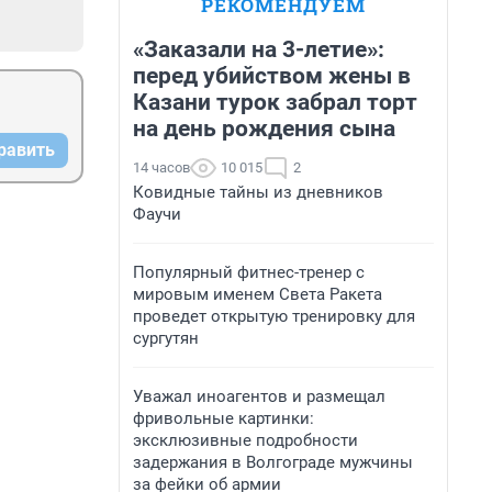
РЕКОМЕНДУЕМ
«Заказали на 3-летие»:
перед убийством жены в
Казани турок забрал торт
на день рождения сына
равить
14 часов
10 015
2
Ковидные тайны из дневников
Фаучи
Популярный фитнес-тренер с
мировым именем Света Ракета
проведет открытую тренировку для
сургутян
Уважал иноагентов и размещал
фривольные картинки:
эксклюзивные подробности
задержания в Волгограде мужчины
за фейки об армии