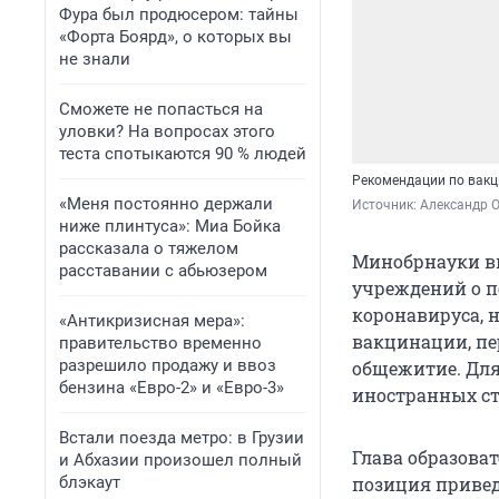
Фура был продюсером: тайны
«Форта Боярд», о которых вы
не знали
Сможете не попасться на
уловки? На вопросах этого
теста спотыкаются 90 % людей
Рекомендации по вакц
«Меня постоянно держали
Источник: 
Александр 
ниже плинтуса»: Миа Бойка
рассказала о тяжелом
Минобрнауки в
расставании с абьюзером
учреждений о п
коронавируса, 
«Антикризисная мера»:
вакцинации, пе
правительство временно
разрешило продажу и ввоз
общежитие. Для 
бензина «Евро-2» и «Евро-3»
иностранных ст
Встали поезда метро: в Грузии
Глава образоват
и Абхазии произошел полный
блэкаут
позиция привед