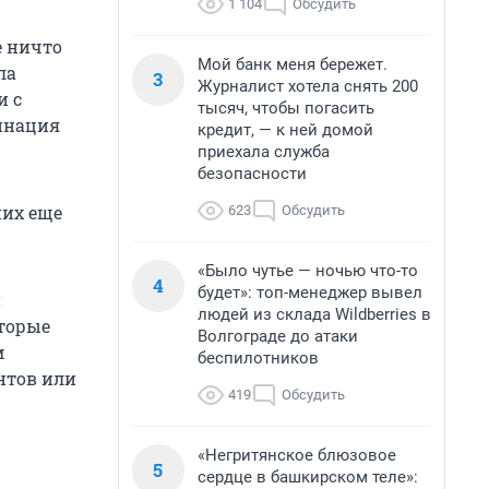
1 104
Обсудить
е ничто
Мой банк меня бережет.
ла
3
Журналист хотела снять 200
и с
тысяч, чтобы погасить
минация
кредит, — к ней домой
приехала служба
безопасности
них еще
623
Обсудить
«Было чутье — ночью что-то
4
будет»: топ-менеджер вывел
й
людей из склада Wildberries в
оторые
Волгограде до атаки
м
беспилотников
нтов или
419
Обсудить
«Негритянское блюзовое
5
сердце в башкирском теле»: