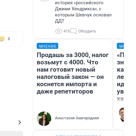
история «российского
Джими Хендрикса», с
которым Шевчук основал
ДДТ
415
Обсудить
0
МНЕНИЕ
МНЕНИ
Продашь за 3000, налог
«Пост
возьмут с 4000. Что
значит
нам готовит новый
карди
налоговый закон — он
летни
коснется импорта и
идею 
даже репетиторов
уволь
хамст
Анастасия Завгородняя