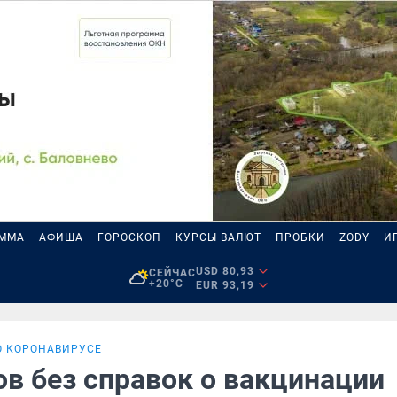
АММА
АФИША
ГОРОСКОП
КУРСЫ ВАЛЮТ
ПРОБКИ
ZODY
И
USD 80,93
СЕЙЧАС
+20°C
EUR 93,19
О КОРОНАВИРУСЕ
ов без справок о вакцинации