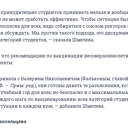
о принудительно студентов прививать нельзя и вообщ
 не может сработать эффективно. Чтобы ситуация бы
зопасна для всех, надо собираться с союзом ректоров 
и обсуждать. Мы против такого подхода, это дискри
атегорий студентов, — сказала Шмелева.
 что рекомендации по вакцинации несовершеннолет
иняты.
аривала с Валерием Николаевичем (Фальковым, главо
Ф. —
Прим. ред.
), они готовы давать те разъяснения, к
 учебный год для всех, но безопасно и с максимальны
дого шага по вакцинированию всех категорий студе
туации в каждом вузе, — добавила Шмелева.
восельцева