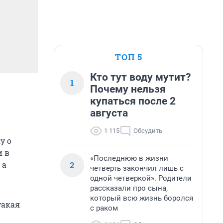
ТОП 5
Кто тут воду мутит?
1
Почему нельзя
купаться после 2
августа
1 115
Обсудить
у о
и в
«Последнюю в жизни
2
 а
четверть закончил лишь с
одной четверкой». Родители
рассказали про сына,
который всю жизнь боролся
такая
с раком