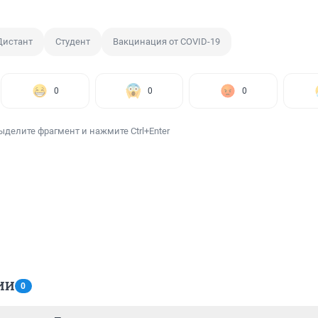
Дистант
Студент
Вакцинация от COVID-19
0
0
0
ыделите фрагмент и нажмите Ctrl+Enter
ИИ
0