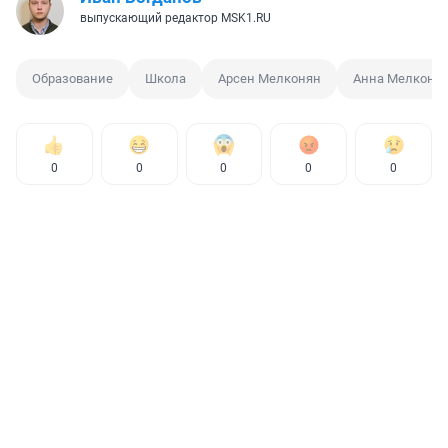
выпускающий редактор MSK1.RU
Образование
Школа
Арсен Мелконян
Анна Мелконя
0
0
0
0
0