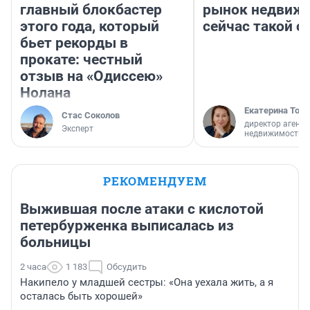
главный блокбастер
рынок недвиж
этого года, который
сейчас такой 
бьет рекорды в
прокате: честный
отзыв на «Одиссею»
Нолана
Екатерина Торо
Стас Соколов
директор агентс
Эксперт
недвижимости
РЕКОМЕНДУЕМ
Выжившая после атаки с кислотой
петербурженка выписалась из
больницы
2 часа
1 183
Обсудить
Накипело у младшей сестры: «Она уехала жить, а я
осталась быть хорошей»