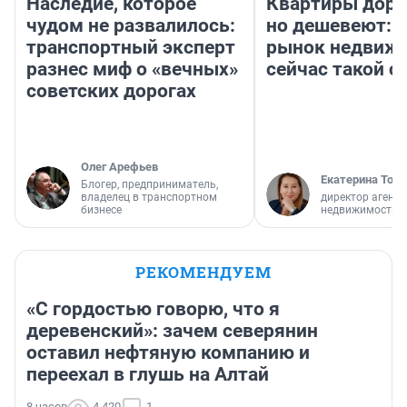
Наследие, которое
Квартиры дор
чудом не развалилось:
но дешевеют: 
транспортный эксперт
рынок недвиж
разнес миф о «вечных»
сейчас такой 
советских дорогах
Олег Арефьев
Екатерина Торо
Блогер, предприниматель,
владелец в транспортном
директор агентс
бизнесе
недвижимости
РЕКОМЕНДУЕМ
«С гордостью говорю, что я
деревенский»: зачем северянин
оставил нефтяную компанию и
переехал в глушь на Алтай
8 часов
4 420
1