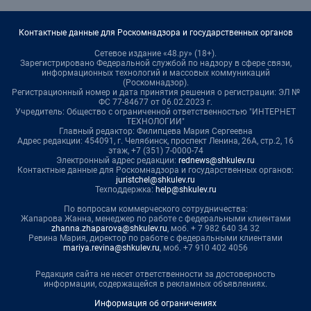
Контактные данные для Роскомнадзора и государственных органов
Сетевое издание «48.ру» (18+).
Зарегистрировано Федеральной службой по надзору в сфере связи,
информационных технологий и массовых коммуникаций
(Роскомнадзор).
Регистрационный номер и дата принятия решения о регистрации: ЭЛ №
ФС 77-84677 от 06.02.2023 г.
Учредитель: Общество с ограниченной ответственностью "ИНТЕРНЕТ
ТЕХНОЛОГИИ"
Главный редактор: Филипцева Мария Сергеевна
Адрес редакции: 454091, г. Челябинск, проспект Ленина, 26А, стр.2, 16
этаж, +7 (351) 7-0000-74
Электронный адрес редакции:
rednews@shkulev.ru
Контактные данные для Роскомнадзора и государственных органов:
juristchel@shkulev.ru
Техподдержка:
help@shkulev.ru
По вопросам коммерческого сотрудничества:
Жапарова Жанна, менеджер по работе с федеральными клиентами
zhanna.zhaparova@shkulev.ru
, моб. + 7 982 640 34 32
Ревина Мария, директор по работе с федеральными клиентами
mariya.revina@shkulev.ru
, моб. +7 910 402 4056
Редакция сайта не несет ответственности за достоверность
информации, содержащейся в рекламных объявлениях.
Информация об ограничениях