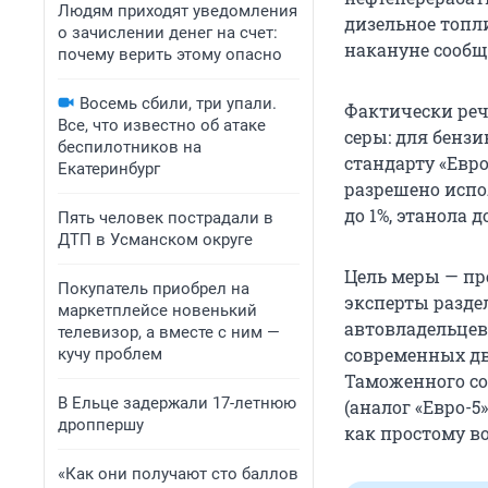
Людям приходят уведомления
дизельное топли
о зачислении денег на счет:
накануне сооб
почему верить этому опасно
Восемь сбили, три упали.
Фактически реч
Все, что известно об атаке
серы: для бензи
беспилотников на
стандарту «Евро-
Екатеринбург
разрешено исп
до 1%, этанола 
Пять человек пострадали в
ДТП в Усманском округе
Цель меры — пр
Покупатель приобрел на
эксперты разде
маркетплейсе новенький
автовладельцев
телевизор, а вместе с ним —
современных дв
кучу проблем
Таможенного со
В Ельце задержали 17-летнюю
(аналог «Евро-5
дроппершу
как простому во
«Как они получают сто баллов