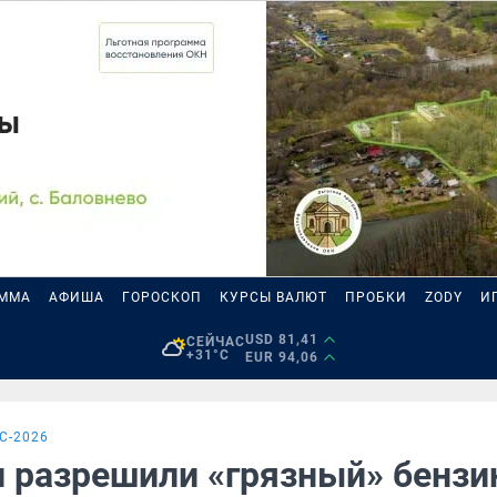
АММА
АФИША
ГОРОСКОП
КУРСЫ ВАЛЮТ
ПРОБКИ
ZODY
И
USD 81,41
СЕЙЧАС
+31°C
EUR 94,06
С-2026
и разрешили «грязный» бензи