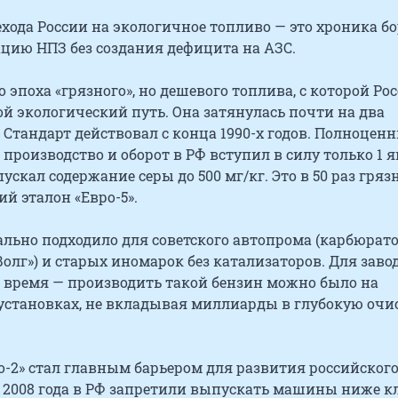
хода России на экологичное топливо — это хроника б
цию НПЗ без создания дефицита на АЗС.
то эпоха «грязного», но дешевого топлива, с которой Ро
й экологический путь. Она затянулась почти на два
 Стандарт действовал с конца 1990-х годов. Полноцен
о производство и оборот в РФ вступил в силу только 1 
пускал содержание серы до 500 мг/кг. Это в 50 раз грязн
й эталон «Евро-5».
ально подходило для советского автопрома (карбюрат
Волг») и старых иномарок без катализаторов. Для заво
е время — производить такой бензин можно было на
установках, не вкладывая миллиарды в глубокую очи
-2» стал главным барьером для развития российског
 2008 года в РФ запретили выпускать машины ниже к