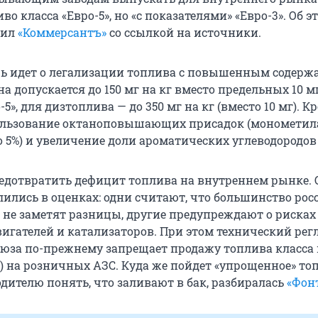
во класса «Евро-5», но «с показателями» «Евро-3». Об э
щил
«Коммерсантъ»
со ссылкой на источники.
ь идет о легализации топлива с повышенным содерж
на допускается до 150 мг на кг вместо предельных 10 м
5», для дизтоплива — до 350 мг на кг (вместо 10 мг). Кр
ользование октаноповышающих присадок (мономети
до 5%) и увеличение доли ароматических углеводородов 
едотвратить дефицит топлива на внутреннем рынке. 
лились в оценках: одни считают, что большинство рос
 не заметят разницы, другие предупреждают о рисках
игателей и катализаторов. При этом технический рег
юза по-прежнему запрещает продажу топлива класса
») на розничных АЗС. Куда же пойдет «упрощенное» то
дителю понять, что заливают в бак, разбиралась
«Фон