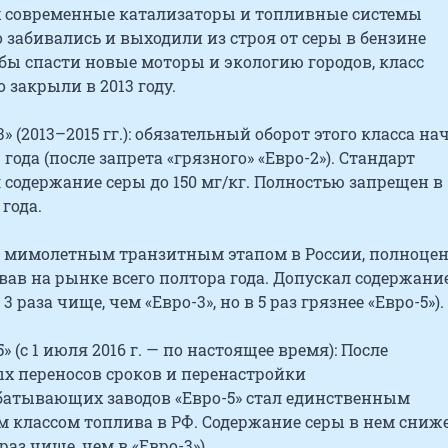
их современные катализаторы и топливные системы
забивались и выходили из строя от серы в бензине
обы спасти новые моторы и экологию городов, класс
 закрыли в 2013 году.
» (2013–2015 гг.): обязательный оборот этого класса на
 года (после запрета «грязного» «Евро-2»). Стандарт
содержание серы до 150 мг/кг. Полностью запрещен в
 года.
ал мимолетным транзитным этапом в России, полноце
ав на рынке всего полтора года. Допускал содержани
в 3 раза чище, чем «Евро-3», но в 5 раз грязнее «Евро-5»).
» (с 1 июля 2016 г. — по настоящее время): После
х переносов сроков и перенастройки
батывающих заводов «Евро-5» стал единственным
 классом топлива в РФ. Содержание серы в нем сниж
5 раз чище, чем в «Евро-3»).