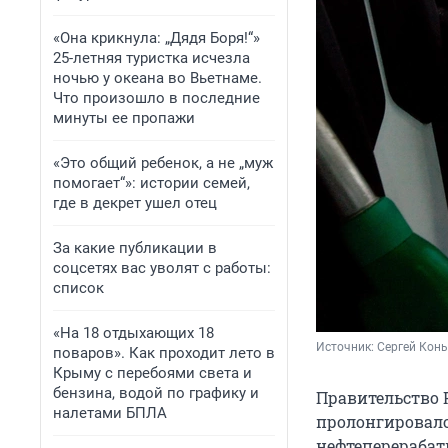
«Она крикнула: „Дядя Боря!“»
25-летняя туристка исчезла
ночью у океана во Вьетнаме.
Что произошло в последние
минуты ее пропажи
«Это общий ребенок, а не „муж
помогает“»: истории семей,
где в декрет ушел отец
За какие публикации в
соцсетях вас уволят с работы:
список
«На 18 отдыхающих 18
Источник: 
Сергей Кон
поваров». Как проходит лето в
Крыму с перебоями света и
бензина, водой по графику и
Правительство Р
налетами БПЛА
пролонгировало
нефтеперерабат