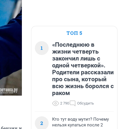
ТОП 5
«Последнюю в
1
жизни четверть
закончил лишь с
одной четверкой».
Родители рассказали
про сына, который
всю жизнь боролся с
раком
2 790
Обсудить
Кто тут воду мутит? Почему
2
нельзя купаться после 2
 бензин и