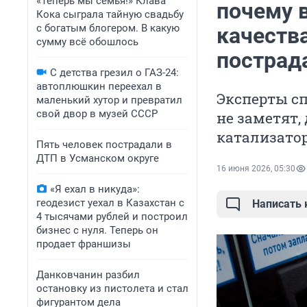
«Теперь мы семья!» Клава
почему 
Кока сыграла тайную свадьбу
с богатым блогером. В какую
качества
сумму всё обошлось
пострад
С детства грезил о ГАЗ-24:
автоплюшкин переехал в
Эксперты сп
маленький хутор и превратил
свой двор в музей СССР
не заметят,
катализато
Пять человек пострадали в
ДТП в Усманском округе
16 июня 2026, 05:30
«Я ехал в никуда»:
геодезист уехал в Казахстан с
Написать
4 тысячами рублей и построил
бизнес с нуля. Теперь он
продает франшизы
Данковчанин разбил
остановку из пистолета и стал
фигурантом дела