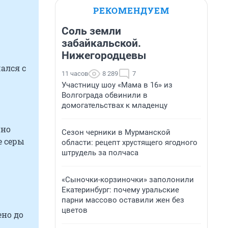
РЕКОМЕНДУЕМ
Соль земли
забайкальской.
Нижегородцевы
чался с
11 часов
8 289
7
Участницу шоу «Мама в 16» из
Волгограда обвинили в
домогательствах к младенцу
нно
Сезон черники в Мурманской
е серы
области: рецепт хрустящего ягодного
штрудель за полчаса
«Сыночки-корзиночки» заполонили
Екатеринбург: почему уральские
парни массово оставили жен без
цветов
ено до