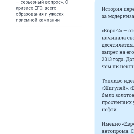
— серьезный вопрос». О
кризисе ЕГЭ, всего
История пере
образования и ужасах
за модерниза
приемной кампании
«Евро-2» — э
начинала сво
десятилетия.
запрет на ег
2013 года. До
чем нынешни
Топливо иде
«Жигулей», «
было золото
простейших 
нефти.
Именно «Евро
автопрома. С