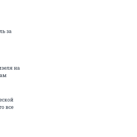
ль за
изеля на
дам
еской
то все