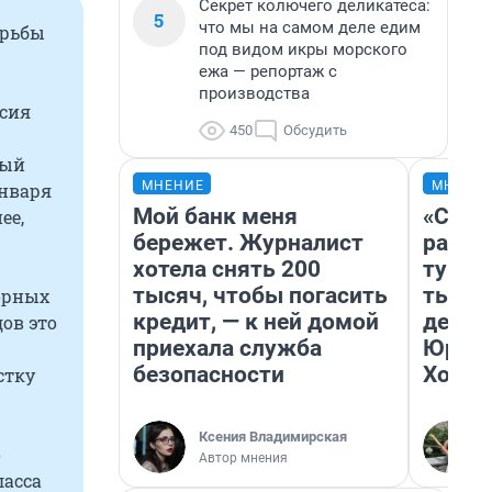
Секрет колючего деликатеса:
5
что мы на самом деле едим
орьбы
под видом икры морского
ежа — репортаж с
производства
ссия
450
Обсудить
ный
МНЕНИЕ
МНЕНИ
января
Мой банк меня
«Слив
ее,
бережет. Журналист
разоч
хотела снять 200
турис
тысяч, чтобы погасить
тысяч
орных
кредит, — к ней домой
день 
дов это
приехала служба
Юрско
безопасности
Хогва
стку
Ксения Владимирская
о
Автор мнения
ласса