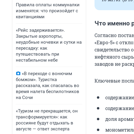
Правила оплаты коммуналки
изменятся: что произойдет с
квитанциями
Что именно 
«Рейс задерживается».
Согласно поста
Закрытые аэропорты,
«Евро-5» с отк
неудобные ночевки и сутки на
пересадку: как
свидетельство 
путешествовать при
нефтяного сырья
нестабильном небе
заводов не рас
«В переходе с вонючим
бомжом». Туристка
Ключевые посл
рассказала, как спасалась во
время налета беспилотников
содержание 
на Сочи
содержание 
«Туризм не прекращается, он
трансформируется»: как
доля аромат
россияне будут отдыхать в
августе — ответ эксперта
монометила