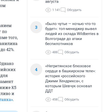
августа
том
1 141
Обсудить
«Было чутье — ночью что-то
анием
3
будет»: топ-менеджер вывел
г по
людей из склада Wildberries в
оме того,
Волгограде до атаки
ланилина
беспилотников
до 42%.
488
Обсудить
Однако
«Негритянское блюзовое
4
сийских
сердце в башкирском теле»:
 для
история «российского
Джими Хендрикса», с
ламент
которым Шевчук основал
 ниже К5
ДДТ
пливо и
танка»
.
458
Обсудить