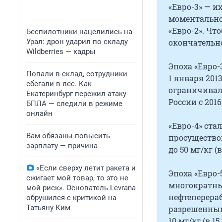
«Евро-3» — 
моментально 
«Евро-2». Чт
Беспилотники нацелились на
Урал: дрон ударил по складу
окончательно
Wildberries — кадры
Эпоха «Евро-3
Попали в склад, сотрудники
1 января 2013
сбегали в лес. Как
ограничивал 
Екатеринбург пережил атаку
России с 2016
БПЛА — следили в режиме
онлайн
«Евро-4» ст
Вам обязаны повысить
просуществов
зарплату — причина
до 50 мг/кг (
«Если сверху летит ракета и
Эпоха «Евро-5
сжигает мой товар, то это не
многократны
мой риск». Основатель Levrana
нефтеперера
обрушился с критикой на
Татьяну Ким
разрешенным
10 мг/кг (в 1