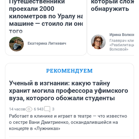
Путешественники
который слож
проехали 2000
обнаружить
километров по Уралу на
машине — стоило ли оно
того
Ирина Волкова
Главврач клини
Екатерина Литкевич
«Реабилитация 
Волковой»
РЕКОМЕНДУЕМ
Ученый в изгнании: какую тайну
хранит могила профессора уфимского
вуза, которого обожали студенты
14 часов
6 943
3
Работает в клинике и играет в театре — что известно
о сестре Вани Дмитриенко, оскандалившейся на
концерте в «Лужниках»