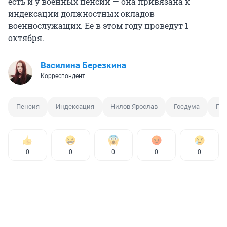
есть и у военных пенсий — она привязана к
индексации должностных окладов
военнослужащих. Ее в этом году проведут 1
октября.
Василина Березкина
Корреспондент
Пенсия
Индексация
Нилов Ярослав
Госдума
По
0
0
0
0
0