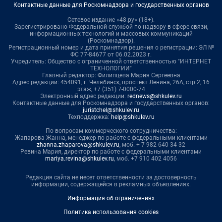
Контактные данные для Роскомнадзора и государственных органов
Сетевое издание «48.ру» (18+).
Зарегистрировано Федеральной службой по надзору в сфере связи,
информационных технологий и массовых коммуникаций
(Роскомнадзор).
Регистрационный номер и дата принятия решения о регистрации: ЭЛ №
ФС 77-84677 от 06.02.2023 г.
Учредитель: Общество с ограниченной ответственностью "ИНТЕРНЕТ
ТЕХНОЛОГИИ"
Главный редактор: Филипцева Мария Сергеевна
Адрес редакции: 454091, г. Челябинск, проспект Ленина, 26А, стр.2, 16
этаж, +7 (351) 7-0000-74
Электронный адрес редакции:
rednews@shkulev.ru
Контактные данные для Роскомнадзора и государственных органов:
juristchel@shkulev.ru
Техподдержка:
help@shkulev.ru
По вопросам коммерческого сотрудничества:
Жапарова Жанна, менеджер по работе с федеральными клиентами
zhanna.zhaparova@shkulev.ru
, моб. + 7 982 640 34 32
Ревина Мария, директор по работе с федеральными клиентами
mariya.revina@shkulev.ru
, моб. +7 910 402 4056
Редакция сайта не несет ответственности за достоверность
информации, содержащейся в рекламных объявлениях.
Информация об ограничениях
Политика использования cookies