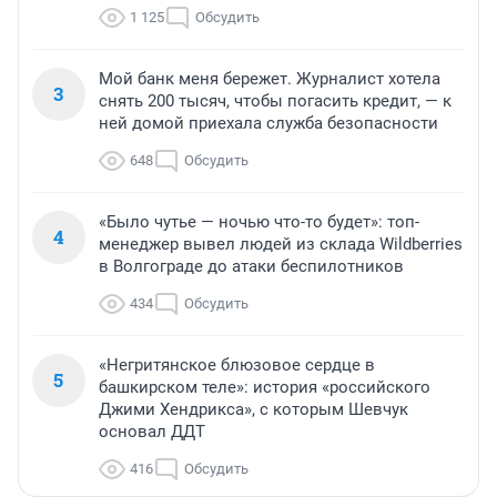
1 125
Обсудить
Мой банк меня бережет. Журналист хотела
3
снять 200 тысяч, чтобы погасить кредит, — к
ней домой приехала служба безопасности
648
Обсудить
«Было чутье — ночью что-то будет»: топ-
4
менеджер вывел людей из склада Wildberries
в Волгограде до атаки беспилотников
434
Обсудить
«Негритянское блюзовое сердце в
5
башкирском теле»: история «российского
Джими Хендрикса», с которым Шевчук
основал ДДТ
416
Обсудить