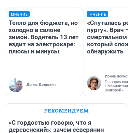
МНЕНИЕ
МНЕНИЕ
Тепло для бюджета, но
«Спуталась реч
холодно в салоне
пургу». Врач — 
зимой. Водитель 13 лет
смертельном д
ездит на электрокаре:
который слож
плюсы и минусы
обнаружить
Ирина Волкова
Главврач клини
Денис Дедюхин
«Реабилитация 
Волковой»
РЕКОМЕНДУЕМ
«С гордостью говорю, что я
деревенский»: зачем северянин