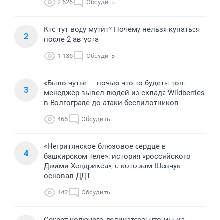
2 626
Обсудить
Кто тут воду мутит? Почему нельзя купаться
2
после 2 августа
1 136
Обсудить
«Было чутье — ночью что-то будет»: топ-
3
менеджер вывел людей из склада Wildberries
в Волгограде до атаки беспилотников
466
Обсудить
«Негритянское блюзовое сердце в
4
башкирском теле»: история «российского
Джими Хендрикса», с которым Шевчук
основал ДДТ
442
Обсудить
Секрет колючего деликатеса: что мы на