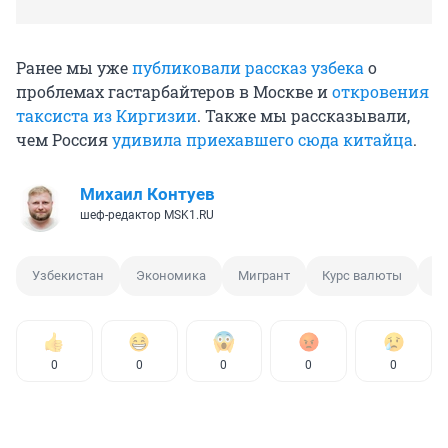
Ранее мы уже
публиковали рассказ узбека
о
проблемах гастарбайтеров в Москве и
откровения
таксиста из Киргизии
. Также мы рассказывали,
чем Россия
удивила приехавшего сюда китайца
.
Михаил Контуев
шеф-редактор MSK1.RU
Узбекистан
Экономика
Мигрант
Курс валюты
Га
0
0
0
0
0