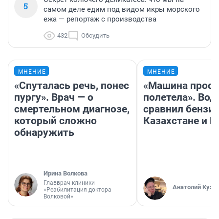
5
самом деле едим под видом икры морского
ежа — репортаж с производства
432
Обсудить
МНЕНИЕ
МНЕНИЕ
«Спуталась речь, понес
«Машина прост
пургу». Врач — о
полетела». Вод
смертельном диагнозе,
сравнил бензин
который сложно
Казахстане и Р
обнаружить
Ирина Волкова
Главврач клиники
Анатолий Кузн
«Реабилитация доктора
Волковой»