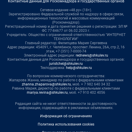
Контактные данные для Роскомнадзора и государственных органов
Сетевое издание «48.ру» (18+).
Зарегистрировано Федеральной службой по надзору в сфере связи,
информационных технологий и массовых коммуникаций
(Роскомнадзор).
Регистрационный номер и дата принятия решения о регистрации: ЭЛ №
ФС 77-84677 от 06.02.2023 г.
Учредитель: Общество с ограниченной ответственностью "ИНТЕРНЕТ
ТЕХНОЛОГИИ"
Главный редактор: Филипцева Мария Сергеевна
Адрес редакции: 454091, г. Челябинск, проспект Ленина, 26А, стр.2, 16
этаж, +7 (351) 7-0000-74
Электронный адрес редакции:
rednews@shkulev.ru
Контактные данные для Роскомнадзора и государственных органов:
juristchel@shkulev.ru
Техподдержка:
help@shkulev.ru
По вопросам коммерческого сотрудничества:
Жапарова Жанна, менеджер по работе с федеральными клиентами
zhanna.zhaparova@shkulev.ru
, моб. + 7 982 640 34 32
Ревина Мария, директор по работе с федеральными клиентами
mariya.revina@shkulev.ru
, моб. +7 910 402 4056
Редакция сайта не несет ответственности за достоверность
информации, содержащейся в рекламных объявлениях.
Информация об ограничениях
Политика использования cookies