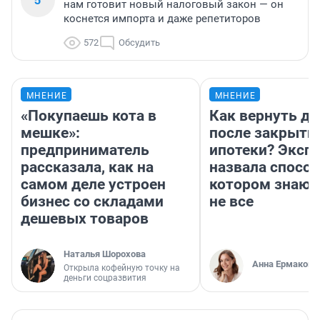
нам готовит новый налоговый закон — он
коснется импорта и даже репетиторов
572
Обсудить
МНЕНИЕ
МНЕНИЕ
«Покупаешь кота в
Как вернуть де
мешке»:
после закрыти
предприниматель
ипотеки? Эксп
рассказала, как на
назвала способ
самом деле устроен
котором знают
бизнес со складами
не все
дешевых товаров
Наталья Шорохова
Анна Ермакова
Открыла кофейную точку на
деньги соцразвития