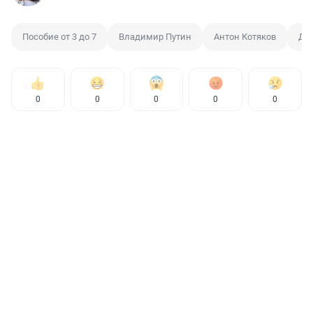
Пособие от 3 до 7
Владимир Путин
Антон Котяков
До
0
0
0
0
0