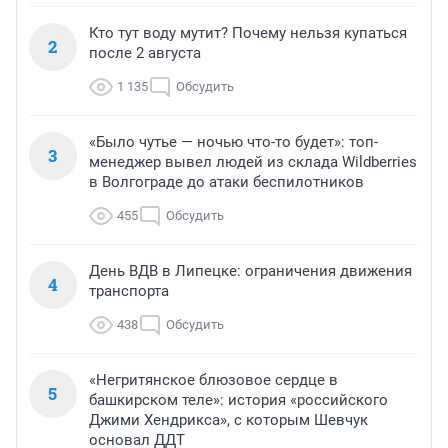
Кто тут воду мутит? Почему нельзя купаться
2
после 2 августа
1 135
Обсудить
«Было чутье — ночью что-то будет»: топ-
3
менеджер вывел людей из склада Wildberries
в Волгограде до атаки беспилотников
455
Обсудить
День ВДВ в Липецке: ограничения движения
4
транспорта
438
Обсудить
«Негритянское блюзовое сердце в
5
башкирском теле»: история «российского
Джими Хендрикса», с которым Шевчук
основал ДДТ