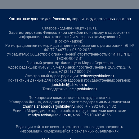
Контактные данные для Роскомнадзора и государственных органов
Сетевое издание «48.ру» (18+).
Зарегистрировано Федеральной службой по надзору в сфере связи,
информационных технологий и массовых коммуникаций
(Роскомнадзор).
Регистрационный номер и дата принятия решения о регистрации: ЭЛ №
ФС 77-84677 от 06.02.2023 г.
Учредитель: Общество с ограниченной ответственностью "ИНТЕРНЕТ
ТЕХНОЛОГИИ"
Главный редактор: Филипцева Мария Сергеевна
Адрес редакции: 454091, г. Челябинск, проспект Ленина, 26А, стр.2, 16
этаж, +7 (351) 7-0000-74
Электронный адрес редакции:
rednews@shkulev.ru
Контактные данные для Роскомнадзора и государственных органов:
juristchel@shkulev.ru
Техподдержка:
help@shkulev.ru
По вопросам коммерческого сотрудничества:
Жапарова Жанна, менеджер по работе с федеральными клиентами
zhanna.zhaparova@shkulev.ru
, моб. + 7 982 640 34 32
Ревина Мария, директор по работе с федеральными клиентами
mariya.revina@shkulev.ru
, моб. +7 910 402 4056
Редакция сайта не несет ответственности за достоверность
информации, содержащейся в рекламных объявлениях.