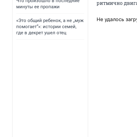
Что произошло в последние
ритмично двига
минуты ее пропажи
Не удалось загр
«Это общий ребенок, а не „муж
помогает“»: истории семей,
где в декрет ушел отец