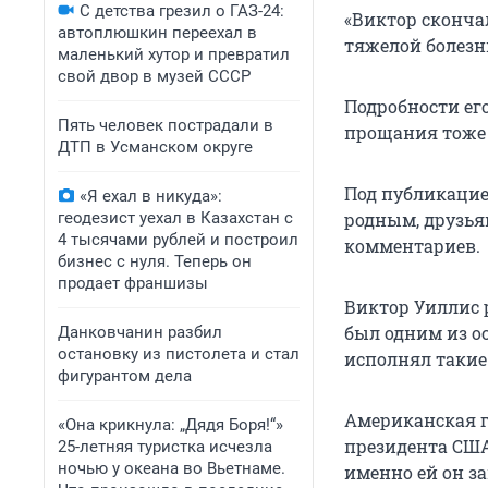
С детства грезил о ГАЗ-24:
«Виктор сконча
автоплюшкин переехал в
тяжелой болезни
маленький хутор и превратил
свой двор в музей СССР
Подробности его
Пять человек пострадали в
прощания тоже 
ДТП в Усманском округе
Под публикацие
«Я ехал в никуда»:
геодезист уехал в Казахстан с
родным, друзья
4 тысячами рублей и построил
комментариев.
бизнес с нуля. Теперь он
продает франшизы
Виктор Уиллис р
был одним из ос
Данковчанин разбил
остановку из пистолета и стал
исполнял такие 
фигурантом дела
Американская г
«Она крикнула: „Дядя Боря!“»
президента США
25-летняя туристка исчезла
ночью у океана во Вьетнаме.
именно ей он з