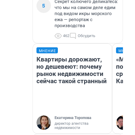
Секрет колючего деликатеса:
5
что мы на самом деле едим
под видом икры морского
ежа — репортаж с
производства
462
Обсудить
МНЕНИЕ
МНЕНИ
Квартиры дорожают,
«Маши
но дешевеют: почему
полет
рынок недвижимости
сравн
сейчас такой странный
Казах
Екатерина Торопова
директор агентства
недвижимости