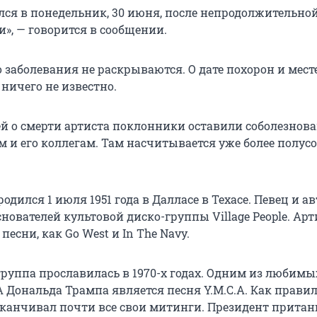
лся в понедельник, 30 июня, после непродолжительной
», — говорится в сообщении.
 заболевания не раскрываются. О дате похорон и мест
ничего не известно.
й о смерти артиста поклонники оставили соболезнов
м и его коллегам. Там насчитывается уже более полус
одился 1 июля 1951 года в Далласе в Техасе. Певец и а
нователей культовой диско-группы Village People. Арт
песни, как Go West и In The Navy.
руппа прославилась в 1970-х годах. Одним из любимы
 Дональда Трампа является песня Y.M.C.A. Как правил
аканчивал почти все свои митинги. Президент прита