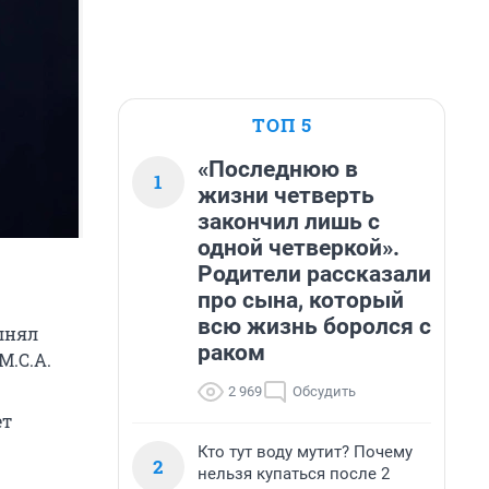
ТОП 5
«Последнюю в
1
жизни четверть
закончил лишь с
одной четверкой».
Родители рассказали
про сына, который
всю жизнь боролся с
лнял
раком
M.C.A.
2 969
Обсудить
ет
Кто тут воду мутит? Почему
2
нельзя купаться после 2