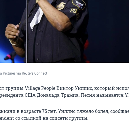
 Pictures via Reuters Connect
т группы Village People Виктор Уиллис, который испо
езидента США Дональда Трампа. Песня называется Y.
жизни в возрасте 75 лет. Уиллис тяжело болел, сообща
endent со ссылкой на соцсети группы.