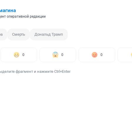
магина
ент оперативной редакции
ра
Смерть
Дональд Трамп
0
0
0
ыделите фрагмент и нажмите Ctrl+Enter