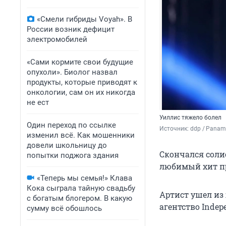
«Смели гибриды Voyah». В
России возник дефицит
электромобилей
«Сами кормите свои будущие
опухоли». Биолог назвал
продукты, которые приводят к
онкологии, сам он их никогда
не ест
Уиллис тяжело болел
Один переход по ссылке
Источник: 
ddp / Panama
изменил всё. Как мошенники
довели школьницу до
Скончался солис
попытки поджога здания
любимый хит пр
«Теперь мы семья!» Клава
Кока сыграла тайную свадьбу
Артист ушел из 
с богатым блогером. В какую
агентство Indep
сумму всё обошлось