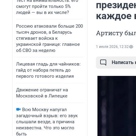
Тест на внимательность: его
президе
смогут пройти только 5%
людей — вы в их числе?
каждое 
Россию атаковали больше 200
Артисту был
тысяч дронов, а Беларусь
стягивает войска к
украинской границе: главное
1 июля 2026, 12:32
об СВО за неделю
Написать
Лицевая гладь для чайников:
гайд от набора петель до
первого готового изделия
Движение ограничат на
Московской в Липецке
Всю Москву напугал
загадочный взрыв: его звук
слышали везде, а причина
неизвестна. Что это могло
быть