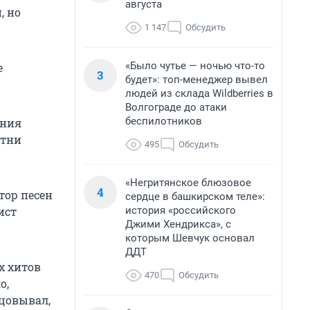
августа
, но
1 147
Обсудить
«Было чутье — ночью что-то
е
3
будет»: топ-менеджер вывел
людей из склада Wildberries в
Волгограде до атаки
беспилотников
ания
отни
495
Обсудить
«Негритянское блюзовое
4
втор песен
сердце в башкирском теле»:
история «российского
ист
Джими Хендрикса», с
которым Шевчук основал
ДДТ
х хитов
470
Обсудить
о,
нцовывал,