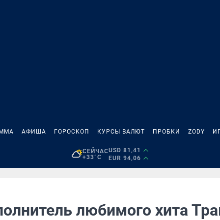
АММА
АФИША
ГОРОСКОП
КУРСЫ ВАЛЮТ
ПРОБКИ
ZODY
И
USD 81,41
СЕЙЧАС
+33°C
EUR 94,06
полнитель любимого хита Тра