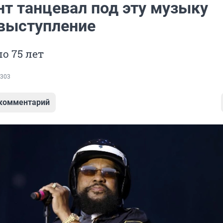
нт танцевал под эту музыку
выступление
о 75 лет
303
 комментарий