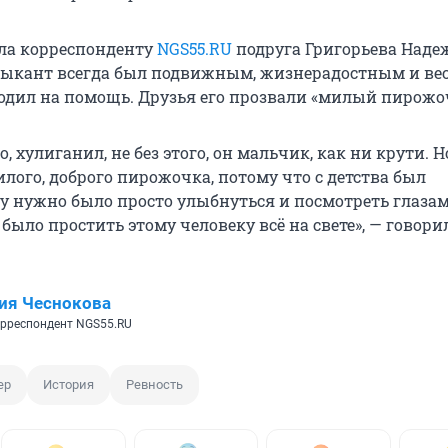
ла корреспонденту
NGS55.RU
подруга Григорьева Наде
зыкант всегда был подвижным, жизнерадостным и ве
одил на помощь. Друзья его прозвали «милый пирожо
, хулиганил, не без этого, он мальчик, как ни крути. Н
лого, доброго пирожочка, потому что с детства был
у нужно было просто улыбнуться и посмотреть глазами
было простить этому человеку всё на свете», — говори
ия Чеснокова
рреспондент NGS55.RU
ер
История
Ревность