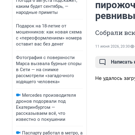
Погода 6 августа подскажет,
пирожоч
каким будет сентябрь, —
народные приметы
ревнивы
Подарок на 18-летие от
Собрали всю
мошенников: как новая схема
с «переоформлением» номера
оставит вас без денег
11 июня 2026, 20:30
Фотография с поверхности
Написать
Марса вызвала бурные споры
в Сети — на снимке
рассмотрели «загадочного
Не удалось загр
ходящего человека»
Mercedes производителя
дронов подорвали под
Екатеринбургом —
рассказываем всё, что
известно о покушении
Паспарту работал в метро, а