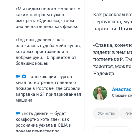
«Мы видим нового Нолана»: с
Как рассказыва
каким настроем нужно
смотреть «Одиссею», чтобы
Первушина, му
она не выглядела как фиаско
парнягой. Прих
«Год они дрались»: как
«Славка, конечно
сложилась судьба мейн-кунов,
которых пристраивали в
видели в нем ми
добрые руки. 10 приветов от
полненький. Ем
больших кошек
кажется, можно 
Надежда.
Полыхающий фургон
мчал по встречке: главное о
пожаре в Ростове, где сгорели
Анастас
заправка и 21 припаркованная
Старший ко
машина
«Есть деньги — будет
Убийство
Рэп
комфортно хоть где»: как
россиянка уехала в США и
почему прилетает за