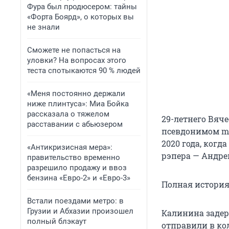
Фура был продюсером: тайны
«Форта Боярд», о которых вы
не знали
Сможете не попасться на
уловки? На вопросах этого
теста спотыкаются 90 % людей
«Меня постоянно держали
ниже плинтуса»: Миа Бойка
рассказала о тяжелом
29-летнего Вяче
расставании с абьюзером
псевдонимом mc
2020 года, когд
«Антикризисная мера»:
рэпера — Андре
правительство временно
разрешило продажу и ввоз
бензина «Евро-2» и «Евро-3»
Полная история
Встали поездами метро: в
Грузии и Абхазии произошел
Калинина задерж
полный блэкаут
отправили в кол