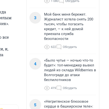
1 080
Обсудить
жда
Мой банк меня бережет.
3
селым
Журналист хотела снять 200
чек».
тысяч, чтобы погасить
кредит, — к ней домой
приехала служба
о все
безопасности
622
Обсудить
, и,
ла
«Было чутье — ночью что-то
4
будет»: топ-менеджер вывел
людей из склада Wildberries в
Волгограде до атаки
беспилотников
419
Обсудить
«Негритянское блюзовое
5
сердце в башкирском теле»: