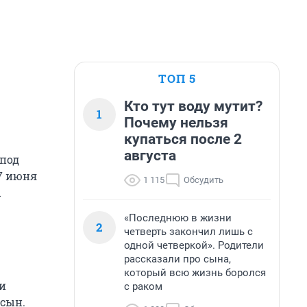
ТОП 5
Кто тут воду мутит?
1
Почему нельзя
купаться после 2
августа
 под
17 июня
1 115
Обсудить
ы
«Последнюю в жизни
2
четверть закончил лишь с
одной четверкой». Родители
рассказали про сына,
который всю жизнь боролся
 и
с раком
 сын.