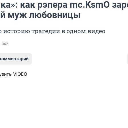
ка»: как рэпера mc.KsmO зар
й муж любовницы
 историю трагедии в одном видео
362
 комментарий
узить VIQEO