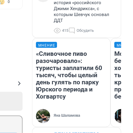
0
история «российского
Джими Хендрикса», с
которым Шевчук основал
ДДТ
415
Обсудить
МНЕНИЕ
МНЕНИ
«Сливочное пиво
Мой б
разочаровало»:
береж
туристы заплатили 60
хотел
тысяч, чтобы целый
тысяч
день гулять по парку
креди
Юрского периода и
приех
Хогвартсу
безоп
Яна Шаламова