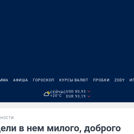
АММА
АФИША
ГОРОСКОП
КУРСЫ ВАЛЮТ
ПРОБКИ
ZODY
И
USD 80,93
СЕЙЧАС
+20°C
EUR 93,19
БНОСТИ
ели в нем милого, доброго