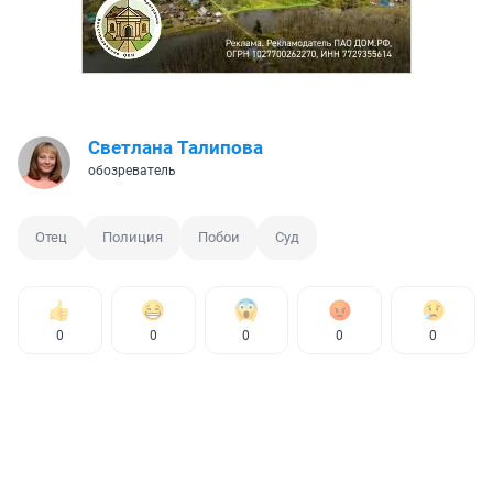
Светлана Талипова
обозреватель
Отец
Полиция
Побои
Суд
0
0
0
0
0