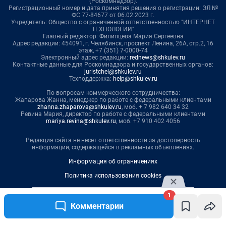
(Роскомнадзор).
Регистрационный номер и дата принятия решения о регистрации: ЭЛ №
ФС 77-84677 от 06.02.2023 г.
Учредитель: Общество с ограниченной ответственностью "ИНТЕРНЕТ
ТЕХНОЛОГИИ"
Главный редактор: Филипцева Мария Сергеевна
Адрес редакции: 454091, г. Челябинск, проспект Ленина, 26А, стр.2, 16
этаж, +7 (351) 7-0000-74
Электронный адрес редакции:
rednews@shkulev.ru
Контактные данные для Роскомнадзора и государственных органов:
juristchel@shkulev.ru
Техподдержка:
help@shkulev.ru
По вопросам коммерческого сотрудничества:
Жапарова Жанна, менеджер по работе с федеральными клиентами
zhanna.zhaparova@shkulev.ru
, моб. + 7 982 640 34 32
Ревина Мария, директор по работе с федеральными клиентами
mariya.revina@shkulev.ru
, моб. +7 910 402 4056
Редакция сайта не несет ответственности за достоверность
информации, содержащейся в рекламных объявлениях.
Информация об ограничениях
Политика использования cookies
Рекомендательные системы
1
Политика конфиденциальности и обработки персональных данных и
Комментарии
правила использования сайта