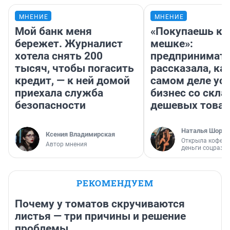
МНЕНИЕ
МНЕНИЕ
Мой банк меня
«Покупаешь ко
бережет. Журналист
мешке»:
хотела снять 200
предпринимат
тысяч, чтобы погасить
рассказала, как
кредит, — к ней домой
самом деле ус
приехала служба
бизнес со скл
безопасности
дешевых това
Наталья Шорох
Ксения Владимирская
Открыла кофейн
Автор мнения
деньги соцразв
РЕКОМЕНДУЕМ
Почему у томатов скручиваются
листья — три причины и решение
проблемы