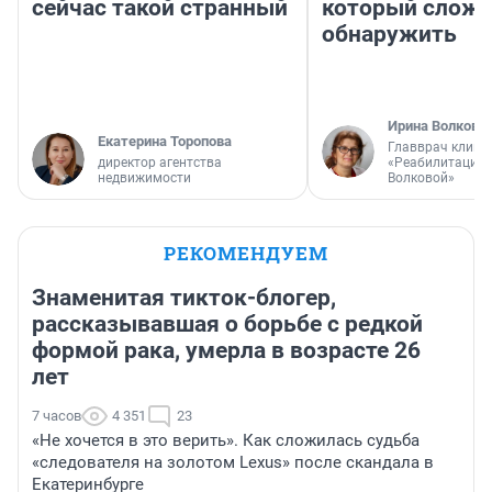
сейчас такой странный
который слож
обнаружить
Ирина Волкова
Екатерина Торопова
Главврач клини
директор агентства
«Реабилитация 
недвижимости
Волковой»
РЕКОМЕНДУЕМ
Знаменитая тикток-блогер,
рассказывавшая о борьбе с редкой
формой рака, умерла в возрасте 26
лет
7 часов
4 351
23
«Не хочется в это верить». Как сложилась судьба
«следователя на золотом Lexus» после скандала в
Екатеринбурге