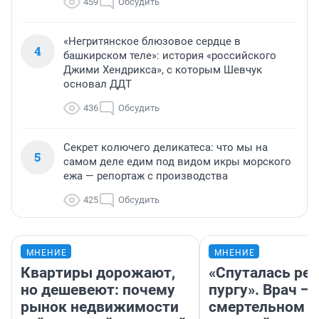
459
Обсудить
«Негритянское блюзовое сердце в
4
башкирском теле»: история «российского
Джими Хендрикса», с которым Шевчук
основал ДДТ
436
Обсудить
Секрет колючего деликатеса: что мы на
5
самом деле едим под видом икры морского
ежа — репортаж с производства
425
Обсудить
МНЕНИЕ
МНЕНИЕ
Квартиры дорожают,
«Спуталась реч
но дешевеют: почему
пургу». Врач — 
рынок недвижимости
смертельном д